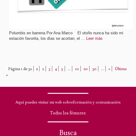
Polumbis en barrena Por Ana Marco El otoño nunca ha sido mi
estación favorita, los días se acortan, el …
Leer más
Página 1 de 32
1
2
3
4
5
...
10
20
30
...
»
Última
»
Aquí puedes visitar mi web sobreformación y comunicación
Todos los fémures:
Busca