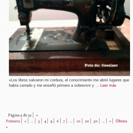
«Los libros salvaron mi cordura, el conocimiento me abrió lugares que
había cerrado y me enseñó primero a sobrevivir y …
Leer más
Página 5 de 32
«
Primera
«
...
3
4
5
6
7
...
10
20
30
...
»
Última
»