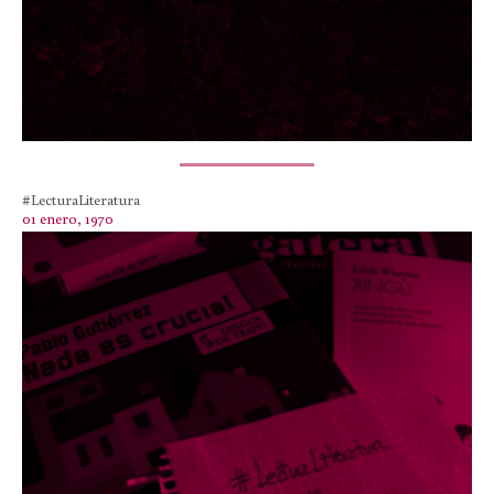
#LecturaLiteratura
01 enero, 1970