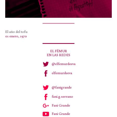
El año del tofu
01 enero, 1970
EL FÉMUR
EN LAS REDES
@elfemurdeeva
elfemurdeeva
@fanigrande
fani.g.serrano
Fani Grande
Fani Grande