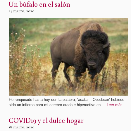
Un búfalo en el salón
24 marzo, 2020
He renqueado hasta hoy con la palabra, ‘acatar’.’ Obedecer’ hubiese
sido un infierno para mi cerebro arado e hiperactivo en …
Leer más
COVID19 y el dulce hogar
18 marzo, 2020