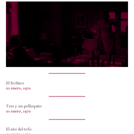
El Bolítico
01 enero, 1970
Tres y un pellizquito
01 enero, 1970
El año del tofu