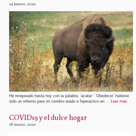
24 marzo, 2020
He renqueado hasta hoy con la palabra, ‘acatar’.’ Obedecer’ hubiese
sido un infierno para mi cerebro arado e hiperactivo en …
Leer más
COVID19 y el dulce hogar
18 marzo, 2020