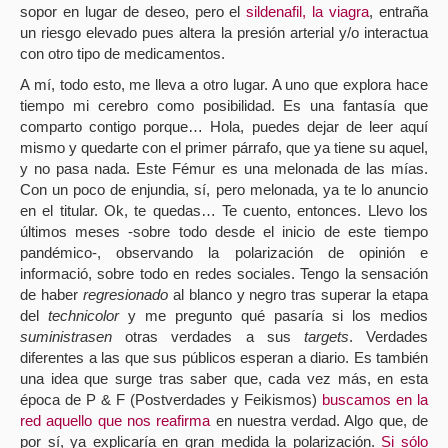
sopor en lugar de deseo, pero el
sildenafil, la viagra
, entraña
un riesgo elevado pues altera la presión arterial y/o interactua
con otro tipo de medicamentos.
A mí, todo esto, me lleva a otro lugar. A uno que explora hace
tiempo mi cerebro como posibilidad. Es una fantasía que
comparto contigo porque… Hola, puedes dejar de leer aquí
mismo y quedarte con el primer párrafo, que ya tiene su aquel,
y no pasa nada. Este Fémur es una melonada de las mías.
Con un poco de enjundia, sí, pero melonada, ya te lo anuncio
en el titular. Ok, te quedas… Te cuento, entonces. Llevo los
últimos meses -sobre todo desde el inicio de este tiempo
pandémico-, observando la polarización de opinión e
informació, sobre todo en redes sociales. Tengo la sensación
de haber
regresionado
al blanco y negro tras superar la etapa
del
technicolor
y me pregunto qué pasaría si los medios
suministrasen
otras verdades a sus
targets
. Verdades
diferentes a las que sus públicos esperan a diario. Es también
una idea que surge tras saber que, cada vez más, en esta
época de P & F (Postverdades y Feikismos)
buscamos en la
red aquello que nos reafirma
en nuestra verdad. Algo que, de
por sí, ya explicaría en gran medida la polarización.
Si sólo