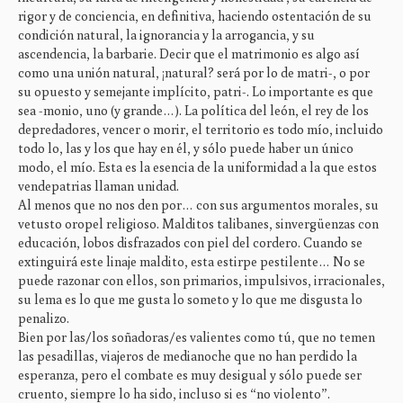
rigor y de conciencia, en definitiva, haciendo ostentación de su
condición natural, la ignorancia y la arrogancia, y su
ascendencia, la barbarie. Decir que el matrimonio es algo así
como una unión natural, ¡natural? será por lo de matri-, o por
su opuesto y semejante implícito, patri-. Lo importante es que
sea -monio, uno (y grande…). La política del león, el rey de los
depredadores, vencer o morir, el territorio es todo mío, incluido
todo lo, las y los que hay en él, y sólo puede haber un único
modo, el mío. Esta es la esencia de la uniformidad a la que estos
vendepatrias llaman unidad.
Al menos que no nos den por… con sus argumentos morales, su
vetusto oropel religioso. Malditos talibanes, sinvergüenzas con
educación, lobos disfrazados con piel del cordero. Cuando se
extinguirá este linaje maldito, esta estirpe pestilente… No se
puede razonar con ellos, son primarios, impulsivos, irracionales,
su lema es lo que me gusta lo someto y lo que me disgusta lo
penalizo.
Bien por las/los soñadoras/es valientes como tú, que no temen
las pesadillas, viajeros de medianoche que no han perdido la
esperanza, pero el combate es muy desigual y sólo puede ser
cruento, siempre lo ha sido, incluso si es “no violento”.