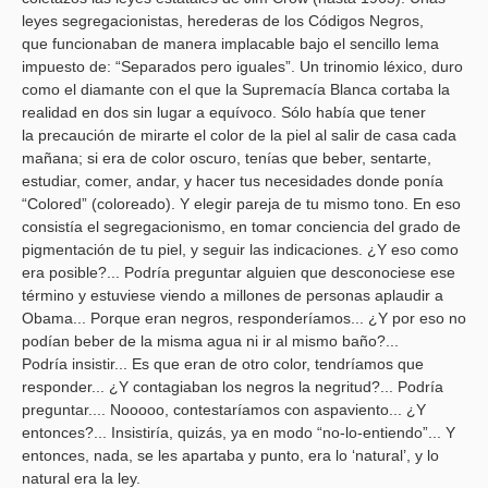
leyes segregacionistas, herederas de los Códigos Negros,
que
funcionaban de manera implacable bajo el sencillo lema
impuesto de: “Separados
pero iguales”. Un trinomio léxico, duro
como el diamante con el que la Supremacía
Blanca cortaba la
realidad en dos sin lugar a equívoco. Sólo había que tener
la
precaución de mirarte el color de la piel al salir de casa cada
mañana; si era
de color oscuro, tenías que beber, sentarte,
estudiar, comer, andar, y hacer
tus necesidades donde ponía
“Colored” (coloreado). Y elegir pareja de tu
mismo tono. En eso
consistía el segregacionismo, en tomar conciencia del grado
de
pigmentación de tu piel, y seguir las indicaciones. ¿Y eso como
era
posible?... Podría preguntar alguien que desconociese ese
término y estuviese
viendo a millones de personas aplaudir a
Obama... Porque eran negros, responderíamos...
¿Y por eso no
podían beber de la misma agua ni ir al mismo baño?...
Podría
insistir... Es que eran de otro color, tendríamos que
responder... ¿Y
contagiaban los negros la negritud?... Podría
preguntar.... Nooooo, contestaríamos
con aspaviento... ¿Y
entonces?... Insistiría, quizás, ya en modo “no-lo-entiendo”...
Y
entonces, nada, se les apartaba y punto, era lo ‘natural’, y lo
natural era
la ley.