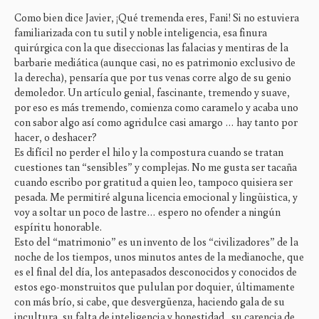
Como bien dice Javier, ¡Qué tremenda eres, Fani! Si no estuviera
familiarizada con tu sutil y noble inteligencia, esa finura
quirúrgica con la que diseccionas las falacias y mentiras de la
barbarie mediática (aunque casi, no es patrimonio exclusivo de
la derecha), pensaría que por tus venas corre algo de su genio
demoledor. Un artículo genial, fascinante, tremendo y suave,
por eso es más tremendo, comienza como caramelo y acaba uno
con sabor algo así como agridulce casi amargo … hay tanto por
hacer, o deshacer?
Es difícil no perder el hilo y la compostura cuando se tratan
cuestiones tan “sensibles” y complejas. No me gusta ser tacaña
cuando escribo por gratitud a quien leo, tampoco quisiera ser
pesada. Me permitiré alguna licencia emocional y lingüistica, y
voy a soltar un poco de lastre… espero no ofender a ningún
espíritu honorable.
Esto del “matrimonio” es un invento de los “civilizadores” de la
noche de los tiempos, unos minutos antes de la medianoche, que
es el final del día, los antepasados desconocidos y conocidos de
estos ego-monstruitos que pululan por doquier, últimamente
con más brío, si cabe, que desvergüenza, haciendo gala de su
incultura, su falta de inteligencia y honestidad , su carencia de