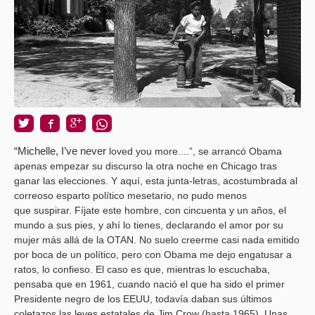
“Michelle, I’ve never
loved you more....”, se arrancó Obama
apenas empezar su discurso la otra
noche en Chicago tras
ganar las elecciones. Y aquí, esta junta-letras,
acostumbrada al
correoso esparto político mesetario, no pudo menos
que
suspirar. Fíjate este hombre, con cincuenta y un años, el
mundo a sus pies, y
ahí lo tienes, declarando el amor por su
mujer más allá de la OTAN. No suelo
creerme casi nada emitido
por boca de un político, pero con Obama me dejo
engatusar a
ratos, lo confieso. El caso es que, mientras lo escuchaba,
pensaba
que en 1961, cuando nació el que ha sido el primer
Presidente negro de los
EEUU, todavía daban sus últimos
coletazos las leyes estatales de Jim Crow
(hasta 1965). Unas