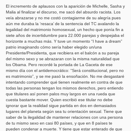
El incremento de aplausos con la aparición de Michelle, Sasha y
Malia al finalizar el discurso, me sacó del absurdo racista. Los
veía abrazarse y no me costó contagiarme de su alegría pues
aún me duraba la ‘resaca’ de la sentencia del TC avalando la
legalidad del matrimonio homosexual, un hecho que ponía fin a
siete años de incertidumbre para 22.000 parejas y despejaba el
horizonte a muchas más. Y tuve un momento “I have a dream”
patrio imaginando cómo sería haber elegido un/una
Presidente/Presidenta, que recibiera en el balcón a su pareja
del mismo sexo y se abrazaran con la misma naturalidad que
los Obama. Pero recordé la portada de La Gaceta de ese
mismo día con el antidemocrático: “Será constitucional, pero no
es matrimonio”, y se me pasó la ensoñación. No me desgastaré
intentando comprender qué tienen realmente en contra de que
todas las personas tengan los mismos derechos, pero entiendo
que titulares así ponen palos muy largos en una rueda que
cuesta bastante mover. Quien escribió ese titular no debe
ignorar que la realidad sigue partida en dos en demasiados
lugares del planeta según sea tu orientación sexual. Tiene que
saber de la ilegalidad de mantener relaciones con una persona
de tu mismo sexo en casi 80 países, y que en 8 países te
pueden condenar a muerte. Y tiene que estar enterado de que