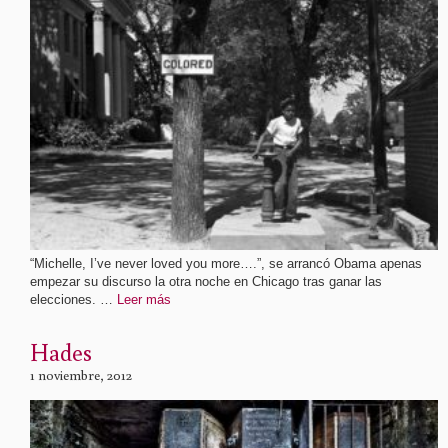
“Michelle, I’ve never loved you more….”, se arrancó Obama apenas
empezar su discurso la otra noche en Chicago tras ganar las
elecciones. …
Leer más
Hades
1 noviembre, 2012