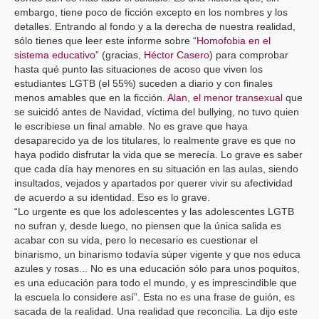
embargo, tiene poco de ficción excepto en los nombres y los
detalles. Entrando al fondo y a la derecha de nuestra realidad,
sólo tienes que leer este informe sobre “
Homofobia en el
sistema educativo
” (gracias,
Héctor Casero
) para comprobar
hasta qué punto las situaciones de acoso que viven los
estudiantes LGTB (el 55%) suceden a diario y con finales
menos amables que en la ficción.
Alan, el menor transexual
que
se suicidó antes de Navidad, víctima del bullying, no tuvo quien
le escribiese un final amable. No es grave que haya
desaparecido ya de los titulares, lo realmente grave es que no
haya podido disfrutar la vida que se merecía. Lo grave es saber
que cada día hay menores en su situación en las aulas, siendo
insultados, vejados y apartados por querer vivir su afectividad
de acuerdo a su identidad. Eso es lo grave.
“Lo urgente es que los adolescentes y las adolescentes LGTB
no sufran y, desde luego, no piensen que la única salida es
acabar con su vida, pero lo necesario es cuestionar el
binarismo, un binarismo todavía súper vigente y que nos educa
azules y rosas... No es una educación sólo para unos poquitos,
es una educación para todo el mundo, y es imprescindible que
la escuela lo considere así”. Esta no es una frase de guión, es
sacada de la realidad. Una realidad que reconcilia. La dijo este