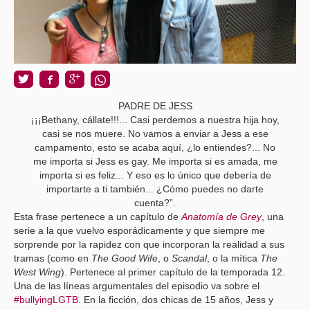
PADRE DE JESS
¡¡¡Bethany, cállate!!!... Casi perdemos a nuestra hija hoy,
casi se nos muere. No vamos a enviar a Jess a ese
campamento, esto se acaba aquí, ¿lo entiendes?... No
me importa si Jess es gay. Me importa si es amada, me
importa si es feliz... Y eso es lo único que debería de
importarte a ti también... ¿Cómo puedes no darte
cuenta?”.
Esta frase pertenece a un capítulo de
Anatomía de Grey
, una
serie a la que vuelvo esporádicamente y que siempre me
sorprende por la rapidez con que incorporan la realidad a sus
tramas (como en
The Good Wife
, o
Scandal
, o la mítica
The
West Wing
). Pertenece al primer capítulo de la temporada 12.
Una de las líneas argumentales del episodio va sobre el
#bullyingLGTB
. En la ficción, dos chicas de 15 años, Jess y