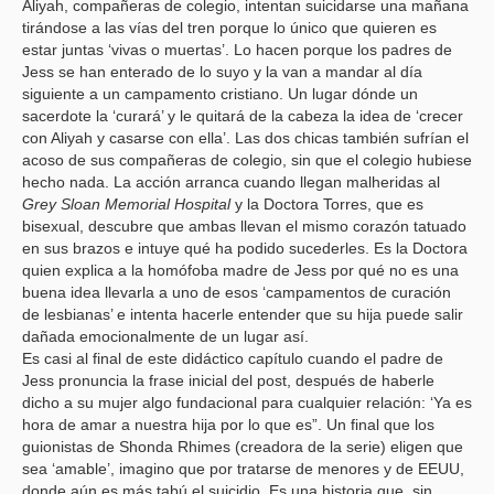
Aliyah, compañeras de colegio, intentan suicidarse una mañana
tirándose a las vías del tren porque lo único que quieren es
estar juntas ‘vivas o muertas’. Lo hacen porque los padres de
Jess se han enterado de lo suyo y la van a mandar al día
siguiente a un campamento cristiano. Un lugar dónde un
sacerdote la ‘curará’ y le quitará de la cabeza la idea de ‘crecer
con Aliyah y casarse con ella’. Las dos chicas también sufrían el
acoso de sus compañeras de colegio, sin que el colegio hubiese
hecho nada. La acción arranca cuando llegan malheridas al
Grey Sloan Memorial Hospital
y la Doctora Torres, que es
bisexual, descubre que ambas llevan el mismo corazón tatuado
en sus brazos e intuye qué ha podido sucederles. Es la Doctora
quien explica a la homófoba madre de Jess por qué no es una
buena idea llevarla a uno de esos ‘campamentos de curación
de lesbianas’ e intenta hacerle entender que su hija puede salir
dañada emocionalmente de un lugar así.
Es casi al final de este didáctico capítulo cuando el padre de
Jess pronuncia la frase inicial del post, después de haberle
dicho a su mujer algo fundacional para cualquier relación: ‘Ya es
hora de amar a nuestra hija por lo que es”. Un final que los
guionistas de Shonda Rhimes (creadora de la serie) eligen que
sea ‘amable’, imagino que por tratarse de menores y de EEUU,
donde aún es más tabú el suicidio. Es una historia que, sin