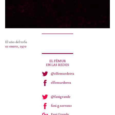
El año del tofu
01 enero, 1970
EL FÉMUR
EN LAS REDES
@elfemurdeeva
elfemurdeeva
@fanigrande
fani.g.serrano
Fani Grande