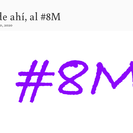
de ahí, al #8M
o, 2020