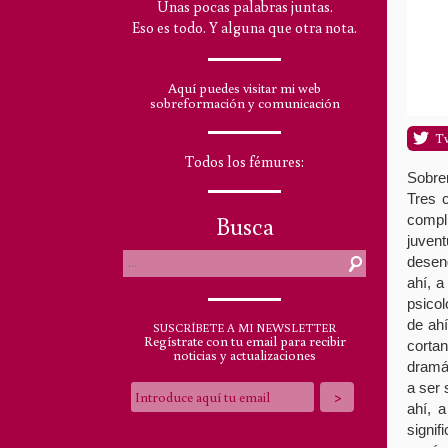
Unas pocas palabras juntas.
Eso es todo. Y alguna que otra nota.
Aquí puedes visitar mi web
sobreformación y comunicación
T
Todos los fémures:
Sobre
Tres 
Busca
compl
juven
deseng
ahí, a
psicol
de ahí
SUSCRÍBETE A MI NEWSLETTER
Regístrate con tu email para recibir
cortan
noticias y actualizaciones
dramát
a ser 
ahí, 
signi