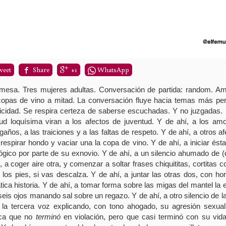
weet
Share
+1
WhatsApp
mesa. Tres mujeres adultas. Conversación de partida: random. Am
copas de vino a mitad. La conversación fluye hacia temas más pe
icidad. Se respira certeza de saberse escuchadas. Y no juzgadas.
tud loquísima viran a los afectos de juventud. Y de ahí, a los amo
años, a las traiciones y a las faltas de respeto. Y de ahí, a otros a
 respirar hondo y vaciar una la copa de vino. Y de ahí, a iniciar ésta
ógico por parte de su exnovio. Y de ahí, a un silencio ahumado de (
, a coger aire otra, y comenzar a soltar frases chiquititas, cortitas c
 los pies, si vas descalza. Y de ahí, a juntar las otras dos, con horr
ica historia. Y de ahí, a tomar forma sobre las migas del mantel la 
seis ojos manando sal sobre un regazo. Y de ahí, a otro silencio de l
a la tercera voz explicando, con tono ahogado, su agresión sexual
fica que no
terminó
en violación, pero que casi terminó con su vida,