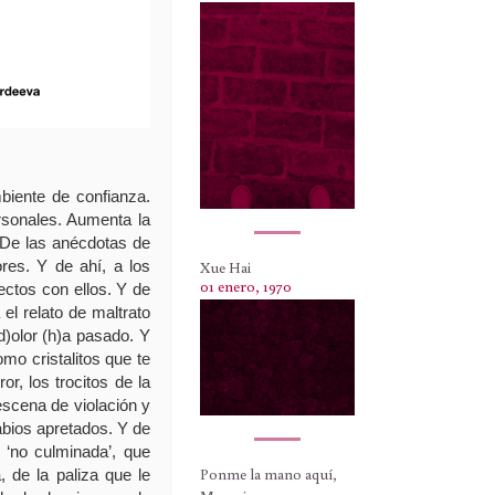
biente de confianza.
rsonales. Aumenta la
 De las anécdotas de
res. Y de ahí, a los
Xue Hai
01 enero, 1970
fectos con ellos. Y de
 el relato de maltrato
d)olor (h)a pasado. Y
omo cristalitos que te
or, los trocitos de la
escena de violación y
abios apretados. Y de
 ‘no culminada’, que
Ponme la mano aquí,
 de la paliza que le