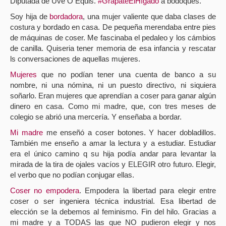
Diputada de Uve O Equis.
#GrápateElHígado
a bodoques.
Soy hija de
bordadora
, una mujer valiente que daba clases de
costura y bordado en casa. De pequeña merendaba entre pies
de máquinas de coser. Me fascinaba el pedaleo y los cámbios
de canilla. Quiseria tener memoria de esa infancia y rescatar
ls conversaciones de aquellas mujeres.
Mujeres
que no podían tener una cuenta de banco a su
nombre, ni una nómina, ni un puesto directivo, ni siquiera
soñarlo. Eran mujeres que aprendían a coser para ganar algún
dinero en casa. Como mi madre, que, con tres meses de
colegio se abrió una mercería. Y enseñaba a bordar.
Mi madre
me enseñó a coser botones. Y hacer dobladillos.
También me enseño a amar la lectura y a estudiar. Estudiar
era el único camino q su hija podía andar para levantar la
mirada de la tira de ojales vacíos y ELEGIR otro futuro. Elegir,
el verbo que no podían conjugar ellas.
Coser no empodera
. Empodera la libertad para elegir entre
coser o ser ingeniera técnica industrial. Esa libertad de
elección se la debemos al feminismo. Fin del hilo. Gracias a
mi madre y a TODAS las que NO pudieron elegir y nos