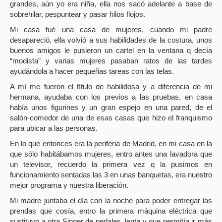
grandes, aún yo era niña, ella nos sacó adelante a base de
sobrehilar, pespuntear y pasar hilos flojos.
Mi casa fué una casa de mujeres, cuando mi padre
desapareció, ella volvió a sus habilidades de la costura, unos
buenos amigos le pusieron un cartel en la ventana q decía
“modista” y varias mujeres pasaban ratos de las tardes
ayudándola a hacer pequeñas tareas con las telas.
A mí me fueron el título de habilidosa y a diferencia de mi
hermana, ayudaba con los previos a las pruebas, en casa
había unos figurines y un gran espejo en una pared, de el
salón-comedor de una de esas casas que hizo el franquismo
para ubicar a las personas.
En lo que entonces era la periferia de Madrid, en mi casa en la
que sólo habitábamos mujeres, entro antes una lavadora que
un televisor, recuerdo la primera vez q la pusimos en
funcionamiento sentadas las 3 en unas banquetas, era nuestro
mejor programa y nuestra liberación.
Mi madre juntaba el día con la noche para poder entregar las
prendas que cosía, entro la primera máquina eléctrica que
sustituyo a otra Singer de pedales, lenta y que permitía ir más