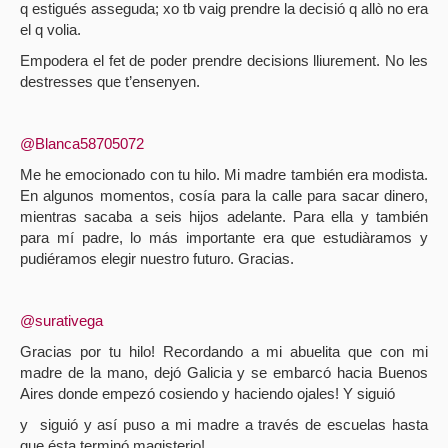
q estigués asseguda; xo tb vaig prendre la decisió q allò no era
el q volia.
Empodera el fet de poder prendre decisions lliurement. No les
destresses que t’ensenyen.
@Blanca58705072
Me he emocionado con tu hilo. Mi madre también era modista.
En algunos momentos, cosía para la calle para sacar dinero,
mientras sacaba a seis hijos adelante. Para ella y también
para mí padre, lo más importante era que estudiàramos y
pudiéramos elegir nuestro futuro. Gracias.
@surativega
Gracias por tu hilo! Recordando a mi abuelita que con mi
madre de la mano, dejó Galicia y se embarcó hacia Buenos
Aires donde empezó cosiendo y haciendo ojales! Y siguió
y
siguió y así puso a mi madre a través de escuelas hasta
que ésta terminó magisterio!