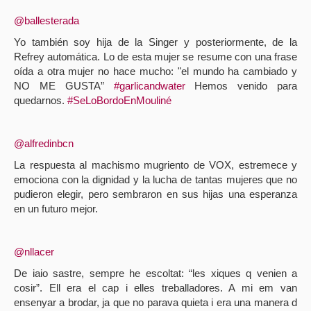
@ballesterada
Yo también soy hija de la Singer y posteriormente, de la
Refrey automática. Lo de esta mujer se resume con una frase
oída a otra mujer no hace mucho: "el mundo ha cambiado y
NO ME GUSTA”
#garlicandwater
Hemos venido para
quedarnos.
#SeLoBordoEnMouliné
@alfredinbcn
La respuesta al machismo mugriento de VOX, estremece y
emociona con la dignidad y la lucha de tantas mujeres que no
pudieron elegir, pero sembraron en sus hijas una esperanza
en un futuro mejor.
@nllacer
De iaio sastre, sempre he escoltat: “les xiques q venien a
cosir”. Ell era el cap i elles treballadores. A mi em van
ensenyar a brodar, ja que no parava quieta i era una manera d