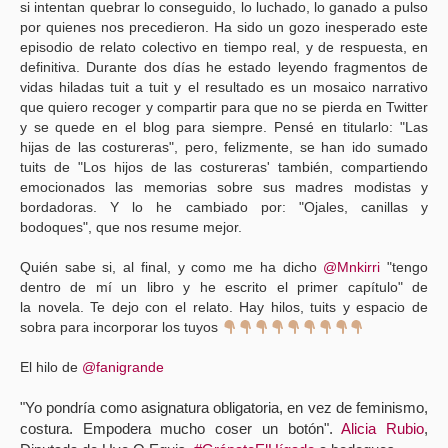
si intentan quebrar lo conseguido, lo luchado, lo ganado a pulso
por quienes nos precedieron. Ha sido un gozo inesperado este
episodio de relato colectivo en tiempo real, y de respuesta, en
definitiva. Durante dos días he estado leyendo fragmentos de
vidas hiladas tuit a tuit y el resultado es un mosaico narrativo
que quiero recoger y compartir para que no se pierda en Twitter
y se quede en el blog para siempre. Pensé en titularlo: "Las
hijas de las costureras", pero, felizmente, se han ido sumado
tuits de "Los hijos de las costureras' también, compartiendo
emocionados las memorias sobre sus madres modistas y
bordadoras. Y lo he cambiado por: "Ojales, canillas y
bodoques", que nos resume mejor.
Quién sabe si, al final, y como me ha dicho
@Mnkirri
"tengo
dentro de mí un libro y he escrito el primer capítulo" de
la novela. Te dejo con el relato. Hay hilos, tuits y espacio de
sobra para incorporar los tuyos
El hilo de
@fanigrande
"Yo pondría como asignatura obligatoria, en vez de feminismo,
costura. Empodera mucho coser un botón".
Alicia Rubio
,