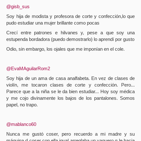
@gisb_sus
Soy hija de modista y profesora de corte y confección,lo que
pudo estudiar una mujer brillante como pocas
Crecí entre patrones e hilvanes y, pese a que soy una
estupenda bordadora (puedo demostrarlo) lo aprendí por gusto
Odio, sin embargo, los ojales que me imponían en el cole.
@EvaMAguilarRom2
Soy hija de un ama de casa analfabeta. En vez de clases de
violín, me tocaron clases de corte y confección. Pero...
Parece que a la niña se le da bien estudiar... Hoy soy médica
y me cojo divinamente los bajos de los pantalones. Somos
papel, no trapo.
@mablanco60
Nunca me gustó coser, pero recuerdo a mi madre y su
máquina d coser con ella igual arreglaba un vaquero q le hacia