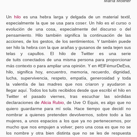
María Moliner
Un
hilo
es una hebra larga y delgada de un material textil,
especialmente la que se usa para coser. Un hilo es el curso o
evolución de una cosa, especialmente del discurso o del
pensamiento. Hilo también significa la continuación de las
acciones, de los gestos, de los sentimientos. Y también puede
ser hilo la hebra con la que arañas y gusanos de seda tejen sus
telas y capullos. El hilo de Twitter es una serie
de tuits conectados de una misma persona para proporcionar
más contexto o para ampliar una opinión. Y en #ElFémurDeEva,
hilo, significa hoy, encuentro, memoria, recuerdo, dignidad,
lucha, supervivencia, respeto, empatía, generosidad y toda
la valentía de las madres que nos criaron y ayudaron a
llegar aquí. Todos los tuits recibidos desde que escribí el hilo en
Twitter el pasado viernes, tras escuchar las sórdidas
declaraciones de
Alicia Rubio
, de Uve O Equis, es algo que no
quiero guardarme para mí sola. Hace tiempo que decidí no
nombrar a quienes pretenden devolvernos, sobre todo a las
mujeres, a unos espacios a los que ya no pertenecemos, por
mucho que nos empujen a volver; pero una cosa es que no se
los nombre y otra bien distinta que no se les de respuesta