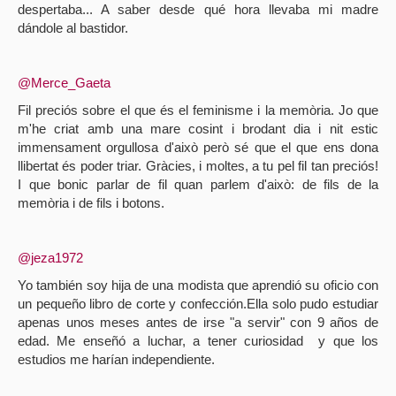
despertaba... A saber desde qué hora llevaba mi madre
dándole al bastidor.
@Merce_Gaeta
Fil preciós sobre el que és el feminisme i la memòria. Jo que
m'he criat amb una mare cosint i brodant dia i nit estic
immensament orgullosa d'això però sé que el que ens dona
llibertat és poder triar. Gràcies, i moltes, a tu pel fil tan preciós!
I que bonic parlar de fil quan parlem d'això: de fils de la
memòria i de fils i botons.
@jeza1972
Yo también soy hija de una modista que aprendió su oficio con
un pequeño libro de corte y confección.Ella solo pudo estudiar
apenas unos meses antes de irse "a servir" con 9 años de
edad. Me enseñó a luchar, a tener curiosidad
y que los
estudios me harían independiente.