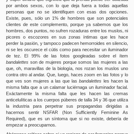
por ambos sexos, con lo que deja fuera a todas aquellas
personas que no se identifiquen con esas dos opciones.
Existe, pues, sólo un 1% de hombres que son potenciales
clientes de este complemento, porque ya sabemos que los
hombres, dos puntos, no sufren rozaduras entre los muslos, ni
picores o escozores en sus zonas íntimas que les hace
perder la pasión, y tampoco padecen hemorroides en silencio,
ni se les oscurece el cútis como para necesitar un iluminador
de tez. El 99% de las fotos googleadas sobre el ítem
bandalettes
son de mujeres porque somos las mujeres a las
que, oh, maravillas de la biología, nos rozan los muslos uno
contra otro al andar. Que, luego, haces zoom en las fotos y lo
que ves son mujeres a las que las
bandalettes
les hacen la
misma falta que a un calamar luciérnaga un iluminador facial.
Exáctamente la misma falta que les hacen las cremas
anticelulíticas a los cuerpos púberes de talla 34 y 36 que utiliza
la industria para perpetrar sus propagandas dirigidas a
hacernos sentir NSFAR (Non Sufficiently Feminine As
Required), que es un síntoma que si no existe, debería de
empezar a preocuparnos.