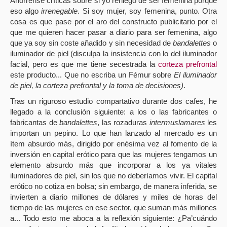
Ahórrense críticas sobre si yo reniego de ser femenina porque
eso algo
irrenegable
. Si soy mujer, soy femenina, punto. Otra
cosa es que pase por el aro del constructo publicitario por el
que me quieren hacer pasar a diario para ser femenina, algo
que ya soy sin coste añadido y sin necesidad de
bandalettes
o
iluminador de piel (disculpa la insistencia con lo del iluminador
facial, pero es que me tiene secestrada la
corteza prefrontal
este producto... Que no escriba un Fémur sobre
El iluminador
de piel, la corteza prefrontal y la toma de decisiones)
.
Tras un riguroso estudio compartativo durante dos cafes, he
llegado a la conclusión siguiente: a los o las fabricantes o
fabricantas de
bandalettes
, las rozaduras
intermuslamares
les
importan un pepino. Lo que han lanzado al mercado es un
ítem absurdo más, dirigido por enésima vez al fomento de la
inversión en capital erótico para que las mujeres tengamos un
elemento absurdo más que incorporar a los ya vitales
iluminadores de piel, sin los que no deberíamos vivir. El capital
erótico no cotiza en bolsa; sin embargo, de manera inferida, se
invierten a diario millones de dólares y miles de horas del
tiempo de las mujeres en ese sector, que suman más millones
a... Todo esto me aboca a la reflexión siguiente: ¿Pa’cuándo