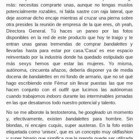
más: necesitas comprarte unas, aunque no tengas muslos
potencialmente
rozables
, ni falda sastre con raja lateral, que
deje asomar dicho encaje mientras al cruzar una pierna sobre
otra presides la reunión de empresa de la que eres, oh yeah,
Directora General. Tú haces un paneo por las fotos
disponibles en la red de este producto que hoy te traigo y te
entran unas ganas tremendas de comprar
bandalettes
y
llevarlas hasta para estar por casa.‘Casa’ es ese espacio
reinventado por la industria donde ha quedado estipulado que
más sexys hemos que estar las mujeres. Yo misma,
autónoma, cincuenta añazos, debería disponer ya de media
docena de
bandalettes
en mi fondo de armario, que no sé qué
hago escribiendo este Fémur sin llevar puestas las que me
hacen conjunto con el
outfit
que lucimos las autónomas
cuando trabajomos
indoors
durante las interminables jornadas
en las que desatamos todo nuestro potencial y talento.
No se me alborote la testosterona, he
googleado
un momento
y, efectivamente, existen
bandalettes
para hombre. Sin
blondas, ni encajes cuquis, super austeras. En la foto están
etiquetada como ‘unisex’, que es un concepto muy oldfashion
y super binario que significa que la prenda puede ser utilizada