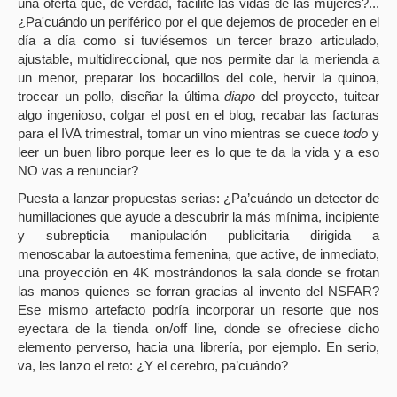
una oferta que, de verdad, facilite las vidas de las mujeres?...
¿Pa'cuándo un periférico por el que dejemos de proceder en el
día a día como si tuviésemos un tercer brazo articulado,
ajustable, multidireccional, que nos permite dar la merienda a
un menor, preparar los bocadillos del cole, hervir la quinoa,
trocear un pollo, diseñar la última
diapo
del proyecto, tuitear
algo ingenioso, colgar el post en el blog, recabar las facturas
para el IVA trimestral, tomar un vino mientras se cuece
todo
y
leer un buen libro porque leer es lo que te da la vida y a eso
NO vas a renunciar?
Puesta a lanzar propuestas serias: ¿Pa’cuándo un detector de
humillaciones que ayude a descubrir la más mínima, incipiente
y subrepticia manipulación publicitaria dirigida a
menoscabar la autoestima femenina, que active, de inmediato,
una proyección en 4K mostrándonos la sala donde se frotan
las manos quienes se forran gracias al invento del NSFAR?
Ese mismo artefacto podría incorporar un resorte que nos
eyectara de la tienda on/off line, donde se ofreciese dicho
elemento perverso, hacia una librería, por ejemplo. En serio,
va, les lanzo el reto: ¿Y el cerebro, pa’cuándo?