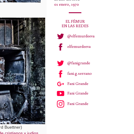
01 enero, 1970
EL FÉMUR
EN LAS REDES
@elfemurdeeva
elfemurdeeva
@fanigrande
fani.g.serrano
Fani Grande
Fani Grande
Fani Grande
d Buettner)
e cristianos y judios