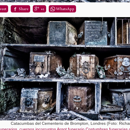
weet
Share
+1
WhatsApp
Catacumbas del Cementerio de Brompton, Londres (Foto: Richar
funerarios, cuerpos incorruptos
Argot funerario
Costumbres funerarias d