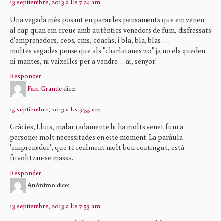
13 septiembre, 2013 a las 7:24 am
Una vegada més posant en paraules pensaments que em venen
al cap quan em creue amb autèntics venedors de fum, disfressats
d'emprenedors, ceos, cms, coachs, i bla, bla, blas…
moltes vegades pense que als "charlatanes 2.0" ja no els queden
ni mantes, ni vaixelles per a vendre… ai, senyor!
Responder
Fani Grande
dice:
15 septiembre, 2013 a las 9:55 am
Gràcies, Lluis, malauradamente hi ha molts venet fum a
persones molt necessitades en este moment. La paràula
'emprenedor', que té realment molt bon contingut, está
frivolitzan-se massa.
Responder
Anónimo
dice:
13 septiembre, 2013 a las 7:53 am