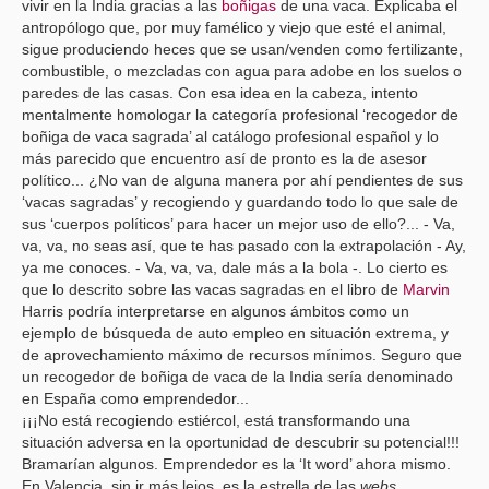
vivir en la India gracias a las
boñigas
de una vaca. Explicaba el
antropólogo que, por muy famélico y viejo que esté el animal,
sigue produciendo heces que se usan/venden como fertilizante,
combustible, o mezcladas con agua para adobe en los suelos o
paredes de las casas. Con esa idea en la cabeza, intento
mentalmente homologar la categoría profesional ‘recogedor de
boñiga de vaca sagrada’ al catálogo profesional español y lo
más parecido que encuentro así de pronto es la de asesor
político... ¿No van de alguna manera por ahí pendientes de sus
‘vacas sagradas’ y recogiendo y guardando todo lo que sale de
sus ‘cuerpos políticos’ para hacer un mejor uso de ello?... - Va,
va, va, no seas así, que te has pasado con la extrapolación - Ay,
ya me conoces. - Va, va, va, dale más a la bola -. Lo cierto es
que lo descrito sobre las vacas sagradas en el libro de
Marvin
Harris podría interpretarse en algunos ámbitos como un
ejemplo de búsqueda de auto empleo en situación extrema, y
de aprovechamiento máximo de recursos mínimos. Seguro que
un recogedor de boñiga de vaca de la India sería denominado
en España como emprendedor...
¡¡¡No está recogiendo estiércol, está transformando una
situación adversa en la oportunidad de descubrir su potencial!!!
Bramarían algunos. Emprendedor es la ‘It word’ ahora mismo.
En Valencia, sin ir más lejos, es la estrella de las
webs
.