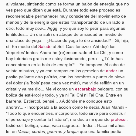
al volante, sintiendo como se forma un balón de energía que no
ves pero que dicen que está. Durante todo este proceso es
recomendable permanecer muy consciente del movimiento de
manos y de la energía que estás ‘transportando’ de un lado a
otro, todo muy
flow
... Aggg, y yo que soy lo peor para algunas
lentitudes... Un día sufrí un ataque de ansiedad en medio de
una clase de yoga. - ¿Haciendo yoga te dio ansiedad? - Sí, hija,
sí. En medio del
Saludo
al Sol. Casi fenezco. Ahí dejé los
'deportes' lentos. Ahora he (re)encontrado el Tai Chí, y como
hay tutoriales gratis me estoy ilusionando, pero... ¿Tú te has
concentrado en la bola de energía?... Yo tampoco. Al cabo de
veinte minutos, y ya con rampas en los gemelos de
andar
un
pasito pa’lante otro pa’trás, con los hombros a punto de nieve
del dolor (la ‘bola’ pesa cada vez más), me vi de refilón en un
cristal y ya me dio... Me vi como un
escarabajo
pelotero, con su
bolica de estiércol y todo, y ya ni Tai Chi ni Tai Cha. Entré en
barrena. Estiércol, pensé... ¿A dónde me conduce esto
ahora?... - Incorpóralo a la acción como te decía Juan Mandli -
“Todo lo que encuentres, incorpóralo, todo sirve para construir
el personaje y contar la historia”, me decía mi querido
profesor
.
Estiércol, boñiga, vaca, vaca sagrada... India... Hace mil años
leí en
Vacas, cerdos, guerras y brujas
que una familia podía