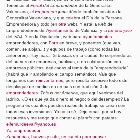
Tenemos el
Portal
del Emprendedor
de la Generalitat
Valenciana, el
Emprenem
junts
dónde también colabora la
Generalitat Valenciana, y que celebra el Día de la Persona
Emprendedora y todo (en
otra
web). Y está la
web
de
Emprendedores del
Ayuntamiento
de Valencia, y la
Emprenjove
del IVAJ. Y en la Diputación, web para
ayuntamientos
emprendedores, con
Foro
en breve, y ponentes (que van,
comen, se alojan...) y equipos de trabajo (como todas las
anteriores). Hay más... Si buscas en tu ciudad, te sorprenderás
del número de empresas, públicas, o en colaboración con
empresas públicas, dedicadas al tema de la “emprendeduría”
(habrá que ir ampliando el campo semántico). Vale que
tengamos que
reinventarnos
, pero resulta excesivo todo este
despliegue de medios en un país con tradición 0 de
emprendedores
.
This is not America
, que aquí venimos del
ladrillo. ¿O es que ya da dinero el negocio del desempleo? La
pregunta es cuántos puestos reales de trabajo se crean con
todas esas inversiones. Yo no lo sé. Dejo email, por si hay
respuesta y me tengo que comer el párrafo con patatas:
elfemurdeeva@yahoo.es
Yo, emprendedor
Zanahorias, huevos y cafe, un cuento para pensar