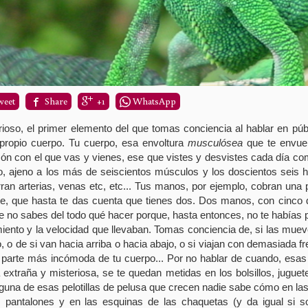
weet
Share
+1
WhatsApp
ioso, el primer elemento del que tomas conciencia al hablar en públ
 propio cuerpo. Tu cuerpo, esa envoltura
musculósea
que te envuel
ón con el que vas y vienes, ese que vistes y desvistes cada día co
, ajeno a los más de seiscientos músculos y los doscientos seis 
ran arterias, venas etc, etc... Tus manos, por ejemplo, cobran una
te, que hasta te das cuenta que tienes dos. Dos manos, con cinco
e no sabes del todo qué hacer porque, hasta entonces, no te habías 
iento y la velocidad que llevaban. Tomas conciencia de, si las mue
o, o de si van hacia arriba o hacia abajo, o si viajan con demasiada fr
a parte más incómoda de tu cuerpo... Por no hablar de cuando, esa
 extraña y misteriosa, se te quedan metidas en los bolsillos, jugue
guna de esas pelotillas de pelusa que crecen nadie sabe cómo en las 
s pantalones y en las esquinas de las chaquetas (y da igual si s