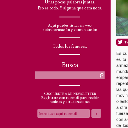
Unas pocas palabras juntas.
Eso es todo. Y alguna que otra nota.
Aquí puedes visitar mi web
sobreformación y comunicación
T
Todos los fémures:
Es cur
es tu
Busca
armaz
mundo
empar
repen
las qu
SUSCRÍBETE A MI NEWSLETTER
movim
Regístrate con tu email para recibir
o lent
noticias y actualizaciones
a otr
fuerza
con al
de lo