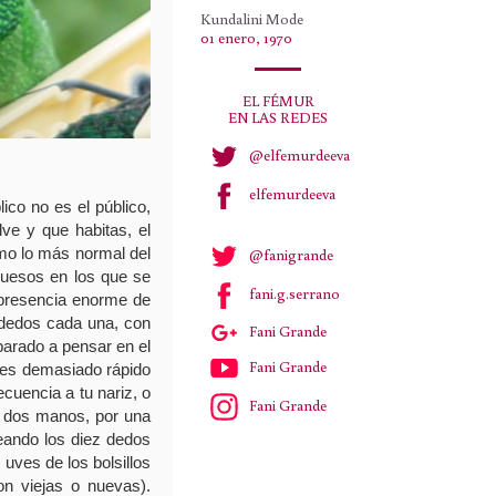
Kundalini Mode
01 enero, 1970
EL FÉMUR
EN LAS REDES
@elfemurdeeva
elfemurdeeva
ico no es el público,
ve y que habitas, el
mo lo más normal del
@fanigrande
huesos en los que se
fani.g.serrano
 presencia enorme de
 dedos cada una, con
Fani Grande
parado a pensar en el
Fani Grande
ves demasiado rápido
ecuencia a tu nariz, o
Fani Grande
s dos manos, por una
teando los diez dedos
uves de los bolsillos
on viejas o nuevas).