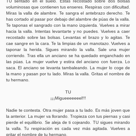
TU sentado en el suelo. Estás recostado sobre dos bolsas
voluminosas que contienen tus enseres. Respiras con dificultad.
Miras la valla de alambre. Te sangra el antebrazo derecho. Te
has cortado al pasar por debajo del alambre de púas de la valla.
Te taponas el sangrado con la mano izquierda. Vuelves a mirar
hacia la valla. Intentas levantarte y no puedes. Vuelves a caer
recostado sobre las bolsas. Levantas el brazo y lo agitas. Te
cae sangre en la cara. Te la limpias de un manotazo. Vuelves a
taponar la herida. Sigues mirando la valla. Sale una mujer
corriendo. Tras ella un anciano se ha quedado enganchado en
las púas. La mujer vuelve y estira del anciano con fuerza. Lo
saca. El anciano se levanta tambaleando. La mujer lo coge de
la mano y pasan por tu lado. Miras la valla. Gritas el nombre de
tu hermano.
TU
¡¡¡Migueeeeeeel!!!
Nadie te contesta. Otra mujer pasa a tu lado. Es más joven que
la anterior. La mujer va llorando. Tropieza con tus piernas y casi
pierde el equilibrio. Se aleja de ti cojeando. TU sigues mirando
la valla. Tu respiración es cada vez más agitada. Vuelves a
gritar el nombre de tu hermano.