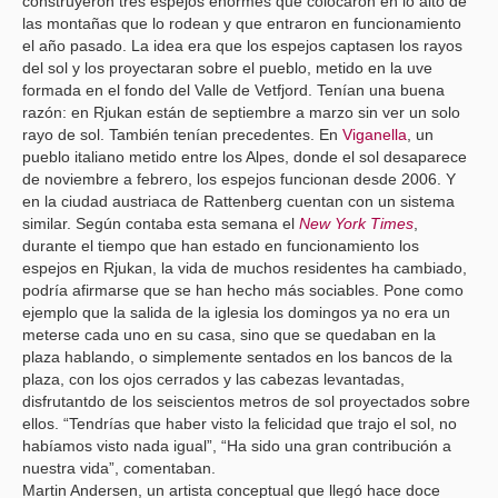
construyeron tres espejos enormes que colocaron en lo alto de
las montañas que lo rodean y que entraron en funcionamiento
el año pasado. La idea era que los espejos captasen los rayos
del sol y los proyectaran sobre el pueblo, metido en la uve
formada en el fondo del Valle de Vetfjord. Tenían una buena
razón: en Rjukan están de septiembre a marzo sin ver un solo
rayo de sol. También tenían precedentes. En
Viganella
, un
pueblo italiano metido entre los Alpes, donde el sol desaparece
de noviembre a febrero, los espejos funcionan desde 2006. Y
en la ciudad austriaca de Rattenberg cuentan con un sistema
similar. Según contaba esta semana el
New York Times
,
durante el tiempo que han estado en funcionamiento los
espejos en Rjukan, la vida de muchos residentes ha cambiado,
podría afirmarse que se han hecho más sociables. Pone como
ejemplo que la salida de la iglesia los domingos ya no era un
meterse cada uno en su casa, sino que se quedaban en la
plaza hablando, o simplemente sentados en los bancos de la
plaza, con los ojos cerrados y las cabezas levantadas,
disfrutantdo de los seiscientos metros de sol proyectados sobre
ellos. “Tendrías que haber visto la felicidad que trajo el sol, no
habíamos visto nada igual”, “Ha sido una gran contribución a
nuestra vida”, comentaban.
Martin Andersen, un artista conceptual que llegó hace doce