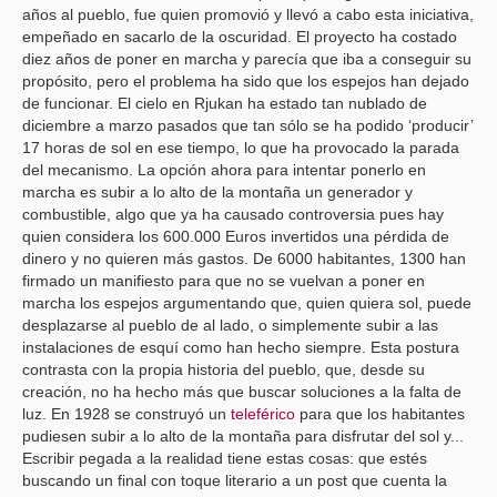
años al pueblo, fue quien promovió y llevó a cabo esta iniciativa,
empeñado en sacarlo de la oscuridad. El proyecto ha costado
diez años de poner en marcha y parecía que iba a conseguir su
propósito, pero el problema ha sido que los espejos han dejado
de funcionar. El cielo en Rjukan ha estado tan nublado de
diciembre a marzo pasados que tan sólo se ha podido ‘producir’
17 horas de sol en ese tiempo, lo que ha provocado la parada
del mecanismo. La opción ahora para intentar ponerlo en
marcha es subir a lo alto de la montaña un generador y
combustible, algo que ya ha causado controversia pues hay
quien considera los 600.000 Euros invertidos una pérdida de
dinero y no quieren más gastos. De 6000 habitantes, 1300 han
firmado un manifiesto para que no se vuelvan a poner en
marcha los espejos argumentando que, quien quiera sol, puede
desplazarse al pueblo de al lado, o simplemente subir a las
instalaciones de esquí como han hecho siempre. Esta postura
contrasta con la propia historia del pueblo, que, desde su
creación, no ha hecho más que buscar soluciones a la falta de
luz. En 1928 se construyó un
teleférico
para que los habitantes
pudiesen subir a lo alto de la montaña para disfrutar del sol y...
Escribir pegada a la realidad tiene estas cosas: que estés
buscando un final con toque literario a un post que cuenta la