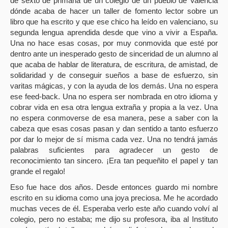
de sexto de primaria de un colegio de un pueblo de Valencia
dónde acaba de hacer un taller de fomento lector sobre un
libro que ha escrito y que ese chico ha leído en valenciano, su
segunda lengua aprendida desde que vino a vivir a España.
Una no hace esas cosas, por muy conmovida que esté por
dentro ante un inesperado gesto de sinceridad de un alumno al
que acaba de hablar de literatura, de escritura, de amistad, de
solidaridad y de conseguir sueños a base de esfuerzo, sin
varitas mágicas, y con la ayuda de los demás. Una no espera
ese feed-back. Una no espera ser nombrada en otro idioma y
cobrar vida en esa otra lengua extraña y propia a la vez. Una
no espera conmoverse de esa manera, pese a saber con la
cabeza que esas cosas pasan y dan sentido a tanto esfuerzo
por dar lo mejor de sí misma cada vez. Una no tendrá jamás
palabras suficientes para agradecer un gesto de
reconocimiento tan sincero. ¡Era tan pequeñito el papel y tan
grande el regalo!
Eso fue hace dos años. Desde entonces guardo mi nombre
escrito en su idioma como una joya preciosa. Me he acordado
muchas veces de él. Esperaba verlo este año cuando volví al
colegio, pero no estaba; me dijo su profesora, iba al Instituto