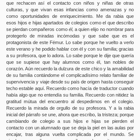
que rechacen así el contacto con niños y niñas de otras
culturas, y que vivan esas infancias como amenazas y no
como oportunidades de enriquecimiento. Me da rabia que
esos hijos e hijas apartados de colegios como el que describo
se pierdan compañeros como
él,
a quien elijo no nombrar para
protegerlo de miradas incómodas y que sabe que es el
protagonista de este Fémur. Lo sabe porque he vuelto a verlo
este verano y he podido hablar con él y con su familia; gracias
a su profesora, que lo adora. Lo sabe porque le dije que quería
que se supiese que hay alumnos como él, tan nobles de
corazón. Aún recuerdo la dulzura de este chico y la amabilidad
de su familia contándome el complicadísimo relato familiar de
supervivencia y viaje desde su país de origen hasta conseguir
techo estable aquí. Recuerdo como hacía de traductor cuando
había algo que no entendía su familia. Recuerdo con nitidez la
gratitud mútua del encuentro al despedirnos en el colegio.
Recuerdo la mirada de orgullo de su profesora. Y a la rabia
inicial del párrafo se une, ahora que escribo, la tristeza; porque
cambiando de colegio a sus hijos e hijas se pierden el
contacto con un alumnado que se deja la piel en las aulas por
encajar, tras alguna vuelta complicada por el mundo. Se