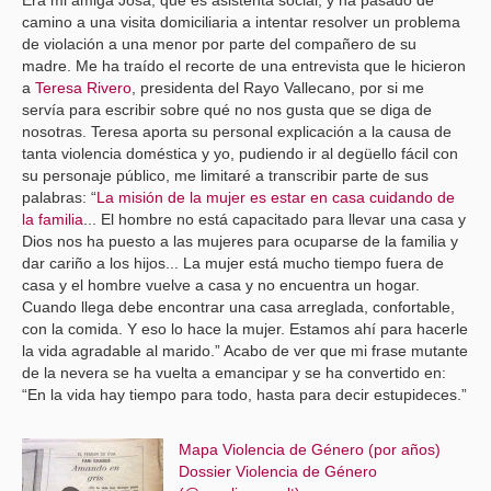
Era mi amiga Josa, que es asistenta social, y ha pasado de
camino a una visita domiciliaria a intentar resolver un problema
de violación a una menor por parte del compañero de su
madre. Me ha traído el recorte de una entrevista que le hicieron
a
Teresa Rivero
, presidenta del Rayo Vallecano, por si me
servía para escribir sobre qué no nos gusta que se diga de
nosotras. Teresa aporta su personal explicación a la causa de
tanta violencia doméstica y yo, pudiendo ir al degüello fácil con
su personaje público, me limitaré a transcribir parte de sus
palabras: “
La misión de la mujer es estar en casa cuidando de
la familia
... El hombre no está capacitado para llevar una casa y
Dios nos ha puesto a las mujeres para ocuparse de la familia y
dar cariño a los hijos... La mujer está mucho tiempo fuera de
casa y el hombre vuelve a casa y no encuentra un hogar.
Cuando llega debe encontrar una casa arreglada, confortable,
con la comida. Y eso lo hace la mujer. Estamos ahí para hacerle
la vida agradable al marido.” Acabo de ver que mi frase mutante
de la nevera se ha vuelta a emancipar y se ha convertido en:
“En la vida hay tiempo para todo, hasta para decir estupideces.”
Mapa Violencia de Género (por años)
Dossier Violencia de Género