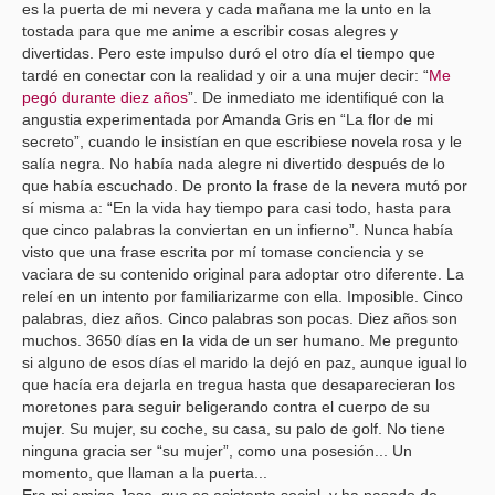
es la puerta de mi nevera y cada mañana me la unto en la
tostada para que me anime a escribir cosas alegres y
divertidas. Pero este impulso duró el otro día el tiempo que
tardé en conectar con la realidad y oir a una mujer decir:
“
Me
pegó durante diez años
”
. De inmediato me identifiqué con la
angustia experimentada por Amanda Gris en “La flor de mi
secreto”, cuando le insistían en que escribiese novela rosa y le
salía negra. No había nada alegre ni divertido después de lo
que había escuchado. De pronto la frase de la nevera mutó por
sí misma a:
“En la vida hay tiempo para casi todo, hasta para
que cinco palabras la conviertan en un infierno”
. Nunca había
visto que una frase escrita por mí tomase conciencia y se
vaciara de su contenido original para adoptar otro diferente. La
releí en un intento por familiarizarme con ella. Imposible. Cinco
palabras, diez años. Cinco palabras son pocas. Diez años son
muchos. 3650 días en la vida de un ser humano. Me pregunto
si alguno de esos días el marido la dejó en paz, aunque igual lo
que hacía era dejarla en tregua hasta que desaparecieran los
moretones para seguir beligerando contra el cuerpo de su
mujer. Su mujer, su coche, su casa, su palo de golf. No tiene
ninguna gracia ser “su mujer”, como una posesión... Un
momento, que llaman a la puerta...