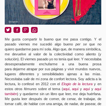
Me gusta compartir lo bueno que me pasa contigo. Y el
pasado viernes me sucedió algo bueno
per se
que no
quiero quedarme para mí sola. Algo que, de manera simbólica,
me devuelve al valor de la colectividad como aliento (y
solución). El viernes pasado yo no tenía qué leer. Y necesitaba
desesperadamente enchufarme a una buena prosa
para dejarme atrapar por sus páginas y vivir mundos nuevos,
lugares diferentes y sensibilidades ajenas a las mías.
Necesitaba salir de mi zona de confort lectora. Soy adicta a la
lectura, lo confesé en 2012 con el
Elogio de la lectura
y en
estos otros
fémures
sobre el tema (
aquí
,
aquí
y
aquí
y
aquí
también
) y quedarme sin un libro que leer, me deja huérfana.
Me gusta leer después de comer, de cenar, de trabajar, de
tomar café, de hablar con una amiga, de nadar, de pasear, de