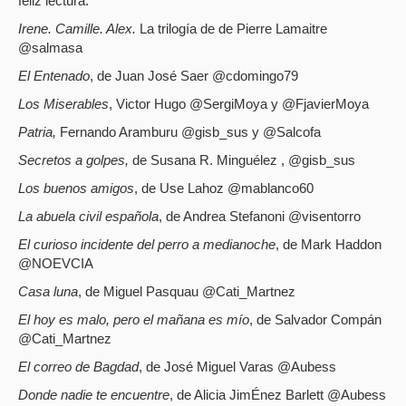
feliz lectura.
Irene. Camille. Alex.
La trilogía de de Pierre Lamaitre
@salmasa
El Entenado
, de Juan José Saer @cdomingo79
Los Miserables
, Victor Hugo @SergiMoya y @FjavierMoya
Patria,
Fernando Aramburu @gisb_sus y @Salcofa
Secretos a golpes,
de Susana R. Minguélez , @gisb_sus
Los buenos amigos
, de Use Lahoz @mablanco60
La abuela civil española
, de Andrea Stefanoni @visentorro
El curioso incidente del perro a medianoche
, de Mark Haddon
@NOEVCIA
Casa luna
, de Miguel Pasquau @Cati_Martnez
El hoy es malo, pero el mañana es mío
, de Salvador Compán
@Cati_Martnez
El correo de Bagdad
, de José Miguel Varas @Aubess
Donde nadie te encuentre
, de Alicia JimÉnez Barlett @Aubess