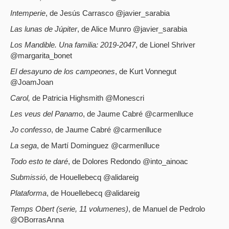
Intemperie
, de Jesús Carrasco @javier_sarabia
Las lunas de Júpiter
, de Alice Munro @javier_sarabia
Los Mandible. Una familia: 2019-2047
, de Lionel Shriver
@margarita_bonet
El desayuno de los campeones
, de Kurt Vonnegut
@JoamJoan
Carol,
de Patricia Highsmith @Monescri
Les veus del Panamo
, de Jaume Cabré @carmenlluce
Jo confesso
, de Jaume Cabré @carmenlluce
La sega
, de Martí Dominguez @carmenlluce
Todo esto te daré
, de Dolores Redondo @into_ainoac
Submissió
, de Houellebecq @alidareig
Plataforma
, de Houellebecq @alidareig
Temps Obert (serie, 11 volumenes)
, de Manuel de Pedrolo
@OBorrasAnna