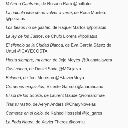
Volver a Canfranc
, de Rosario Raro @polliatus
La ridícula idea de no volver a verte
, de Rosa Montero
@polliatus
Los besos no se gastan
, de Raquel Martos @polliatus
La ley de los Justos
, de Chufo Llorens @polliatus
El silencio de la Ciudad Blanca
, de Eva García Sáenz de
Urturi @CAYECOSTA
Hasta siempre, mi amor,
de Jojo Moyes @Juanatalavera
Casi nunca
, de Daniel Sada @MGrijalvo
Beloved
, de Toni Morrison @FJavierMoya
Crímenes exquisitos
, Vicente Garrido @anarancano
El sol de los Scorta
, de Laurent Gaudé @romaromae
Tras tu rastro
, de Aeryn Anders @CharyNovelas
Cometas en el cielo
, de Kalhed Hosseini @jc_gares
La Fada Negra,
de Xavier Theros @gorrilu