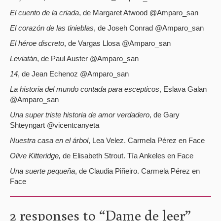
El cuento de la criada
, de Margaret Atwood @Amparo_san
El corazón de las tinieblas
, de Joseh Conrad @Amparo_san
El héroe discreto
, de Vargas Llosa @Amparo_san
Leviatán
, de Paul Auster @Amparo_san
14
, de Jean Echenoz @Amparo_san
La historia del mundo contada para escepticos
, Eslava Galan
@Amparo_san
Una super triste historia de amor verdadero
, de Gary
Shteyngart @vicentcanyeta
Nuestra casa en el árbol
, Lea Velez. Carmela Pérez en Face
Olive Kitteridge,
de Elisabeth Strout. Tía Ankeles en Face
Una suerte pequeña
, de Claudia Piñeiro. Carmela Pérez en
Face
2 responses to “
Dame de leer
”