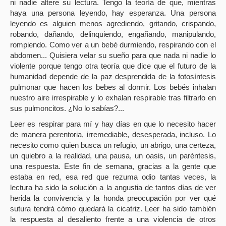
ni nadie altere su lectura. Tengo la teoría de que, mientras
haya una persona leyendo, hay esperanza. Una persona
leyendo es alguien menos agrediendo, gritando, crispando,
robando, dañando, delinquiendo, engañando, manipulando,
rompiendo. Como ver a un bebé durmiendo, respirando con el
abdomen... Quisiera velar su sueño para que nada ni nadie lo
violente porque tengo otra teoría que dice que el futuro de la
humanidad depende de la paz desprendida de la fotosíntesis
pulmonar que hacen los bebes al dormir. Los bebés inhalan
nuestro aire irrespirable y lo exhalan respirable tras filtrarlo en
sus pulmoncitos. ¿No lo sabías?...
Leer es respirar para mí y hay días en que lo necesito hacer
de manera perentoria, irremediable, desesperada, incluso. Lo
necesito como quien busca un refugio, un abrigo, una certeza,
un quiebro a la realidad, una pausa, un oasis, un paréntesis,
una respuesta. Este fin de semana, gracias a la gente que
estaba en red, esa red que rezuma odio tantas veces, la
lectura ha sido la solución a la angustia de tantos días de ver
herida la convivencia y la honda preocupación por ver qué
sutura tendrá cómo quedará la cicatriz. Leer ha sido también
la respuesta al desaliento frente a una violencia de otros