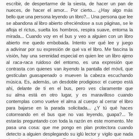
escribir, de despertarme de la siesta, de hacer un pan de
nueces, de hacer el amor... Por cierto... ¿Hay algo más
bello que una persona leyendo un libro?... Una persona que lee
se abandona al libro abierto ofreciéndose a sus páginas, se le
afloja el rictus, suelta los hombros, respira suave, entorna la
mirada... Cuando voy en el bus y veo a alguien con un libro
abierto me quedo embobada. Intento ver qué lee y juego
a adivinar por su expresión de qué va el libro. Me fascina la
visión, hay una serenidad especial en quien lee un libro ajeno
al
raca-raca
ruidoso del entorno, es una expresión que
contrasta con quienes van
leyendo
la pantalla del móvil, que
gesticulan
guasapenado
o mueven la cabeza escuchando
música. Es, además, un desdoble prodigioso: el cuerpo está
ahí, delante de ti en el bus, pero
ves
claramente que
su alma está en otro lugar, y es maravilloso cuando
contemplas como vuelve el alma al cuerpo al cerrar el libro
para bajarse en la parada solicitada... ¿Y tú qué haces
cotorreando en el bus que no vas leyendo, guapa?... Te
estarás preguntando con toda la razón en este momento. Me
pasa una cosa: que me pongo en plan protectora cuando
detecto a alguien desplegando su iglú lector y vigilo que nada