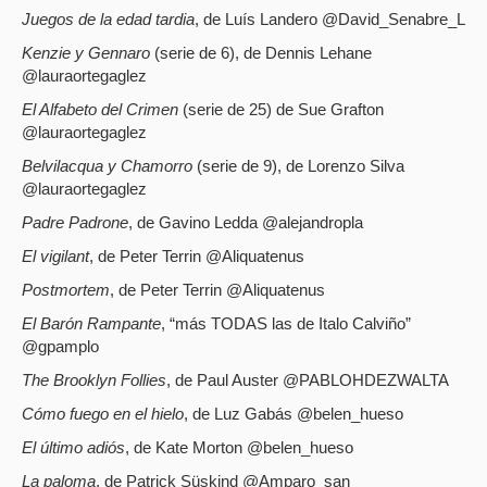
Juegos de la edad tardia
, de Luís Landero @David_Senabre_L
Kenzie y Gennaro
(serie de 6), de Dennis Lehane
@lauraortegaglez
El Alfabeto del Crimen
(serie de 25) de Sue Grafton
@lauraortegaglez
Belvilacqua y Chamorro
(serie de 9), de Lorenzo Silva
@lauraortegaglez
Padre Padrone
, de Gavino Ledda @alejandropla
El vigilant
, de Peter Terrin @Aliquatenus
Postmortem
, de Peter Terrin @Aliquatenus
El Barón Rampante
, “más TODAS las de Italo Calviño”
@gpamplo
The Brooklyn Follies
, de Paul Auster @PABLOHDEZWALTA
Cómo fuego en el hielo
, de Luz Gabás @belen_hueso
El último adiós
, de Kate Morton @belen_hueso
La paloma
, de Patrick Süskind @Amparo_san