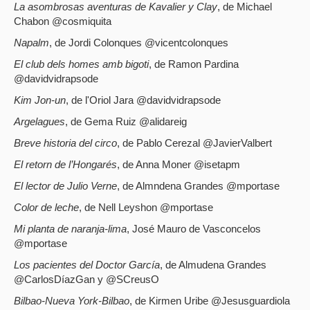
La asombrosas aventuras de Kavalier y Clay
, de Michael
Chabon @cosmiquita
Napalm
, de Jordi Colonques @vicentcolonques
El club dels homes amb bigoti
, de Ramon Pardina
@davidvidrapsode
Kim Jon-un
, de l'Oriol Jara @davidvidrapsode
Argelagues
, de Gema Ruiz @alidareig
Breve historia del circo
, de Pablo Cerezal @JavierValbert
El retorn de l’Hongarés
, de Anna Moner @isetapm
El lector de Julio Verne
, de Almndena Grandes @mportase
Color de leche
, de Nell Leyshon @mportase
Mi planta de naranja-lima
, José Mauro de Vasconcelos
@mportase
Los pacientes del Doctor García
, de Almudena Grandes
@CarlosDíazGan y @SCreusO
Bilbao-Nueva York-Bilbao
, de Kirmen Uribe @Jesusguardiola