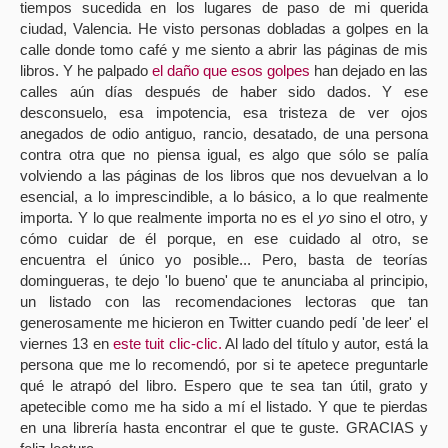
tiempos sucedida en los lugares de paso de mi querida
ciudad, Valencia. He visto personas dobladas a golpes en la
calle donde tomo café y me siento a abrir las páginas de mis
libros. Y he palpado
el daño que esos golpes
han dejado en las
calles aún días después de haber sido dados. Y ese
desconsuelo, esa impotencia, esa tristeza de ver ojos
anegados de odio antiguo, rancio, desatado, de una persona
contra otra que no piensa igual, es algo que sólo se palía
volviendo a las páginas de los libros que nos devuelvan a lo
esencial, a lo imprescindible, a lo básico, a lo que realmente
importa. Y lo que realmente importa no es el
yo
sino el otro, y
cómo cuidar de él porque, en ese cuidado al otro, se
encuentra el único yo posible... Pero, basta de teorías
domingueras, te dejo 'lo bueno' que te anunciaba al principio,
un listado con las recomendaciones lectoras que tan
generosamente me hicieron en Twitter cuando pedí 'de leer' el
viernes 13 en
este tuit clic-clic.
Al lado del título y autor, está la
persona que me lo recomendó, por si te apetece preguntarle
qué le atrapó del libro. Espero que te sea tan útil, grato y
apetecible como me ha sido a mí el listado. Y que te pierdas
en una librería hasta encontrar el que te guste. GRACIAS y