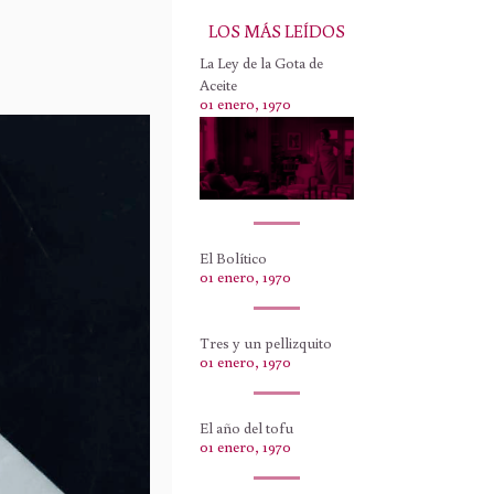
LOS MÁS LEÍDOS
La Ley de la Gota de
Aceite
01 enero, 1970
El Bolítico
01 enero, 1970
Tres y un pellizquito
01 enero, 1970
El año del tofu
01 enero, 1970