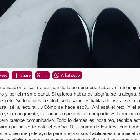
weet
Share
+1
WhatsApp
municación eficaz se da cuando la persona que habla y el mensaje 
o y por el mismo canal. Si quieres hablar de alegría, sé la alegría. 
respeto. Si defiendes la salud, sé la salud. Si hablas de física, sé tú l
tura, sé la lectura... ¿Cómo se hace eso?... Ahí está el reto. Y el a
e, ser congruente, ser aquello que quieras compartir, es la mejor co
dero
duende
comunicativo
.
Todo lo demás es postureo, técnica act
para que no se te note el
cartón
. O la suma de los tres, que tamb
ar a quien me pide ayuda para mejorar sus habilidades comunicativ
ar en público, que no está en el
temario
enseñarle a fingir, mentir o 