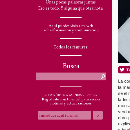
Unas pocas palabras juntas.
Eso es todo. Y alguna que otra nota.
Aquí puedes visitar mi web
sobreformación y comunicación
Todos los fémures:
Busca
T
La co
la man
sé el 
SUSCRÍBETE A MI NEWSLETTER
Regístrate con tu email para recibir
la lec
noticias y actualizaciones
mensaj
verda
duro 
explic
a habl