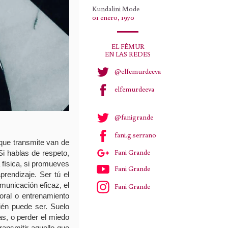
Kundalini Mode
01 enero, 1970
EL FÉMUR
EN LAS REDES
@elfemurdeeva
elfemurdeeva
@fanigrande
fani.g.serrano
que transmite van de
Fani Grande
Si hablas de respeto,
a física, si promueves
Fani Grande
prendizaje. Ser tú el
municación eficaz, el
Fani Grande
oral o entrenamiento
ién puede ser. Suelo
as, o perder el miedo
transmitir aquello que