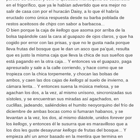
en el frigorífico, que ya le habían advertido que era mejor no
salir de casa con por el huracán Daisy, a lo que él habría
eructado como única respuesta desde su barba poblada de
restos aceitosos de
chips
con sabor a barbacoa...
O bien porque la caja de
kellogs
que asoma por arriba de la
bolsa tapándole casi la cara al guapazo de ojos claros, y que ha
cogido por error con las prisas, y que no le gusta nada porque
lleva frutas del bosque que le dan un asco que pa’qué, resulta
que es justo la misma caja que lleva la chica de sus sueños que
está pagando en la otra caja... Y entonces va el guapazo, paga
apresurado y sale a la calle corriendo, y hace como que se
tropieza con la chica torpemente, y chocan las bolsas de
ambos, y caen las dos cajas de
kellogs
al suelo de invierno, a
cámara lenta... Y entonces suena la música melosa, y se
agachan los dos, a la vez, al mismo unísono, sincronizadas sus
sístoles, y se encuentran sus miradas así agachados, en
cuclillas, jadeando, saliéndoles el humito neoyorquino del frío de
diciembre de ambas bocas como si fumaran habanos, y se
levantan a la vez, los dos, al mismo diástole, unidos
forever
por
los
kellogs
, y entonces él le susurra que es maravilloso que a
los dos les guste desayunar
kellogs
de frutas del bosque... Y
empieza ahí un amor basado en la mentira que termina en