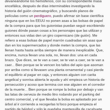
devaneándome
los hemisferios, con su correspondiente masa
encefálica, después de días interminables investigando la
historia del guión cinematográfico, y buscando planos de
películas como un
perdiguero
, puedo afirmar sin base científica
ninguna que en los EEUU no ponen asas a las bolsas de papel
de la compra para que los guionistas puedan seguir escribiendo
guiones dónde pasan cosas a los personajes que las utilizan y
entonces sus vidas den un giro copernicano (de guión). Me
refiero a esas bolsas de papel marrón cuadradas sin asas que
dan en los supermercados y donde meten la compra, que las
llenan hasta hasta arriba siempre de manera inexplicable. Que,
encima, nunca llevan una sola, no, llevan dos: una en cada
brazo. Que dices, se te van a caer, se te van a caer, se te van a
caer... Bien porque se le vencen los tallos del apio que asoman
por arriba como si llevasen una planta ornamental y casi pierde
el equilibrio al pagar en caja, y entonces alguien con carita
angelical y sonrisa abierta le ayuda y ahí empieza un historia de
persecución y acoso que termina con ese alguien en el corredor
de la muerte... Bien porque se rompe la bolsa por debajo y van
las latas de cerveza de medio litro rodando por el parking del
centro comercial, y el que llevaba la bolsa es aplastado por un
árbol al ir corriendo a recogerlas to'loco porque empieza el
partido de béisbol y sólo le quedaba mantequilla de cacahuete