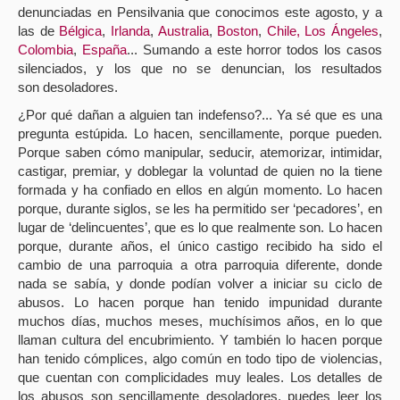
denunciadas en Pensilvania que conocimos este agosto, y a
las de
Bélgica
,
Irlanda
,
Australia
,
Boston
,
Chile,
Los Ángeles
,
Colombia
,
España
... Sumando a este horror todos los casos
silenciados, y los que no se denuncian, los resultados
son desoladores.
¿Por qué dañan a alguien tan indefenso?... Ya sé que es una
pregunta estúpida. Lo hacen, sencillamente, porque pueden.
Porque saben cómo manipular, seducir, atemorizar, intimidar,
castigar, premiar, y doblegar la voluntad de quien no la tiene
formada y ha confiado en ellos en algún momento. Lo hacen
porque, durante siglos, se les ha permitido ser ‘pecadores’, en
lugar de ‘delincuentes’, que es lo que realmente son. Lo hacen
porque, durante años, el único castigo recibido ha sido el
cambio de una parroquia a otra parroquia diferente, donde
nada se sabía, y donde podían volver a iniciar su ciclo de
abusos. Lo hacen porque han tenido impunidad durante
muchos días, muchos meses, muchísimos años, en lo que
llaman cultura del encubrimiento. Y también lo hacen porque
han tenido cómplices, algo común en todo tipo de violencias,
que cuentan con complicidades muy leales. Los detalles de
los abusos son sencillamente desoladores, puedes leer los