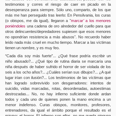
testimonios y corres el riesgo de caer en picado en la
desesperanza para siempre. Sólo uno, comparto, de los que
más me han perseguido tras leerlo: En Pensilvania, los curas
(o obispos, me da igual), llegaron a "
marcar’ a los menores
poniéndoles
una cadena de oro alrededor del cuello para que
otros delincuentes/depredadores supiesen que esos menores
no opondrían resistencia a más abusos". No recuerdo haber
leído nada más cruel en mucho tiempo. Marcar a las víctimas
tienen un nombre, y es muy feo.
“Cada día soy más fuerte”... ¿Qué frase podría escribir un
niño abusado?... ¿Qué tipo de rutina diaria se marcaría una
niña después de haber sufrido el horror de ser violada de los
seis a los ocho años?... ¿Cuáles serían sus dibujos?... ¿A qué
lugar irían con ilusión?... Los testimonios de las víctimas que
han logrado sobrevivido son desgarradores: intentos de
suicidio, vidas marcadas, rotas, desordenadas, autoestimas
destrozadas...
No, no hay infierno suficiente donde ardan
todos y cada uno de quienes ponen la mano encima a un
menor indefenso.
Curas obispos, monitores, profesores,
entrenadores, da igual el ámbito porque el resultado es el
mismo: el horror. El infierno son ellos, no me queda ninguna