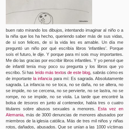
buen rato mirando los dibujos, intentando imaginar al niño o a
la niña que los ha hecho, queriendo saber más de sus vidas,
de si son felices, de si la vida les es amable. Un día me
preguntó un niño por qué escribía libros ‘infantiles’. Porque
soís el futuro, le dije. Y porque para mí sois muy importantes.
Me dio las gracias por escribir libros infantiles. Y yo pensé que
de infantil tenía muy poco su pregunta y los libros que yo
escribo. Si has
leído
más texto
s
de este
blog
, sabrás cómo es
de importante
la infancia
para mí: Es sagrada. Absolutamente
sagrada. La infancia no se toca, no se daña, no se altera, no
se impide, no se cercena, no se pervierte, no se lastra, no se
rompe, no se impide, no se viola. La tarde que encontré la
bolsa de
tesoros
en junto al contenedor, había tres o cuatro
titulares sobre abusos sexuales a menores.
Esta vez en
Alemania,
más de 3000 denuncias de menores abusados por
miembros de la iglesia católica. Más de tres mil niños y niñas
rotos, dañados, abusados. Que se unían a las 1000 víctimas