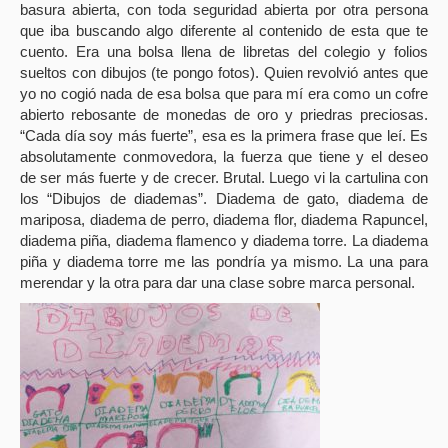
basura abierta, con toda seguridad abierta por otra persona
que iba buscando algo diferente al contenido de esta que te
cuento. Era una bolsa llena de libretas del colegio y folios
sueltos con dibujos (te pongo fotos). Quien revolvió antes que
yo no cogió nada de esa bolsa que para mí era como un cofre
abierto rebosante de monedas de oro y priedras preciosas.
“Cada día soy más fuerte”, esa es la primera frase que leí. Es
absolutamente conmovedora, la fuerza que tiene y el deseo
de ser más fuerte y de crecer. Brutal. Luego vi la cartulina con
los “Dibujos de diademas”. Diadema de gato, diadema de
mariposa, diadema de perro, diadema flor, diadema Rapuncel,
diadema piña, diadema flamenco y diadema torre. La diadema
piña y diadema torre me las pondría ya mismo. La una para
merendar y la otra para dar una clase sobre marca personal.