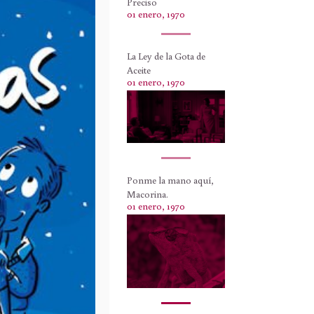
Preciso
01 enero, 1970
La Ley de la Gota de
Aceite
01 enero, 1970
Ponme la mano aquí,
Macorina.
01 enero, 1970