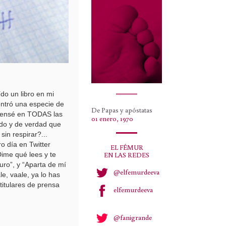
do un libro en mi
entró una especie de
De Papas y apóstatas
 Pensé en TODAS las
01 enero, 1970
do y de verdad que
sin respirar?...
o día en Twitter
EL FÉMUR
EN LAS REDES
Dime qué lees y te
duro”, y “Aparta de mí
@elfemurdeeva
e, vaale, ya lo has
 titulares de prensa
elfemurdeeva
@fanigrande