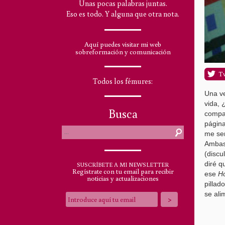
Unas pocas palabras juntas.
Eso es todo. Y alguna que otra nota.
Aquí puedes visitar mi web
sobreformación y comunicación
T
Todos los fémures:
Una ve
vida, 
Busca
compas
página
me sen
Ambas 
(discu
diré q
SUSCRÍBETE A MI NEWSLETTER
Regístrate con tu email para recibir
ese
H
noticias y actualizaciones
pillad
se ali