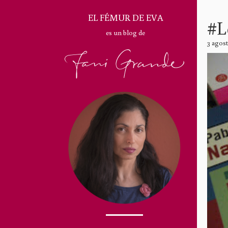
EL FÉMUR DE EVA
#L
es un blog de
3 agost