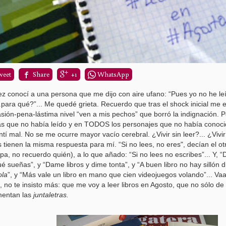
weet
Share
+1
WhatsApp
z conocí a una persona que me dijo con aire ufano: “Pues yo no he leí
¿para qué?”... Me quedé grieta. Recuerdo que tras el shock inicial me 
ión-pena-lástima nivel “ven a mis pechos” que borró la indignación.
s que no había leído y en TODOS los personajes que no había conoci
tí mal. No se me ocurre mayor vacío cerebral. ¿Vivir sin leer?... ¿Vivir 
tienen la misma respuesta para mí. “Si no lees, no eres", decían el otr
lpa, no recuerdo quién), a lo que añado: “Si no lees no escribes”... Y, “
ué sueñas”, y “Dame libros y dime tonta”, y “A buen libro no hay sillón 
ola
”, y “Más vale un libro en mano que cien videojuegos volando”... Vaal
o, no te insisto más: que me voy a leer libros en Agosto, que no sólo de
mentan las
juntaletras.