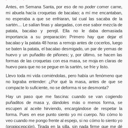
Antes, en Semana Santa, por eso de no
poder
comer carne,
mi abuela hacía croquetas de bacalao; a mí me encantaban,
no esperaba a que se enfriaran, tal cual las sacaba de la
sartén… Le salían finas y alargadas, con ese sabor mezcla de
patata, bacalao y perejil. Ella no le daba demasiada
importancia a su preparación: Primero hay que dejar el
bacalao y la patata 48 horas a remojo antes de cocerlos, luego
se baten la patata, el bacalao desmigado, un par de yemas de
huevo y un puñadito de piñones; y, por último, se hacen las
formas de las croquetas con esa masa, se moja en claras de
huevo para que no se pegue en la sartén, se fríe y listo.
Llevo toda mi vida comiéndolas, pero había un fenómeno que
no lograba entender:
¿Por qué la masa, antes de que se
compacte lo suficiente, no se deforma ni se desmonta?
Hay un paso que me fascina: cuando se van cogiendo
puñaditos de masa y, dándoles más o menos forma, se
escupen al aceite hirviendo, encargándose de respetar la
forma.
Pues en ese punto siento yo mi cuerpo.
No cómo lo
veo cuando me pongo frente al espejo, si no cómo lo siento yo
(propiocepción). Tirada en la silla, sin nada firme que me dé