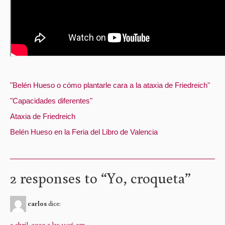
"Belén Hueso o cómo plantarle cara a la ataxia de Friedreich"
"Capacidades diferentes"
Ataxia de Friedreich
Belén Hueso en la Feria del Libro de Valencia
2 responses to “
Yo, croqueta
”
carlos
dice:
9 abril, 2020 a las 11:36 am