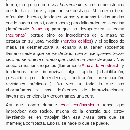
forma, con peligro de
espachurramiento
:
sin esa consistencia
que lo hace firme y que no se deshaga
. Mi cuerpo tiene
músculos, huesos, tendones, venas y muchos tejidos unidos
que lo hacen uno, sí, como todos; pero falta orden en la cocina
(llamémosle
frataxina
) para que no desaparezca la receta
(
neuronas
), porque sino los ingredientes de la masa no
estarán en su justa medida (
nervios débiles
) y el pellizco de
masa se desmenuzará al echarlo a la sartén (podemos
llamarlo
cadera que se va de lado, pierna que quieres lanzar
pero no se mueve
o
mano que vuelca un vaso de
agua). Nos
quedaremos sin croquetas (llamémosle
Ataxia de Friedreich
) y
tendremos que improvisar algo rápido (rehabilitación,
prestación por dependencia, medicación, preocupación,
revisiones médicas…). Ya ves tú, todo lo que nos
ahorraríamos si nos dejásemos de improvisaciones,
invertimos en ciencia y encontramos una cura.
Así que, como durante
este confinamiento
tengo que
improvisar algo rápido, mucha de la energía que estoy
invirtiendo es en trabajar bien
esa masa
para que se
mantenga compacta. Eso sí, se hace lo que se puede.