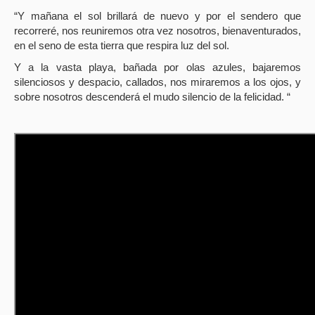
“Y mañana el sol brillará de nuevo y por el sendero que
recorreré, nos reuniremos otra vez nosotros, bienaventurados,
en el seno de esta tierra que respira luz del sol.
Y a la vasta playa, bañada por olas azules, bajaremos
silenciosos y despacio, callados, nos miraremos a los ojos, y
sobre nosotros descenderá el mudo silencio de la felicidad. “