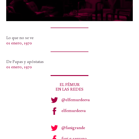
Lo que no se ve
01 enero, 1970
De Papas y apóstatas
01 enero, 1970
EL FÉMUR
EN LAS REDES
@elfemurdeeva
elfemurdeeva
@fanigrande
fani.g.serrano