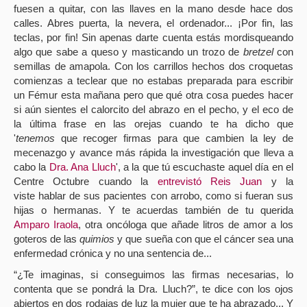
fuesen a quitar, con las llaves en la mano desde hace dos
calles. Abres puerta, la nevera, el ordenador... ¡Por fin, las
teclas, por fin! Sin apenas darte cuenta estás mordisqueando
algo que sabe a queso y masticando un trozo de
bretzel
con
semillas de amapola. Con los carrillos hechos dos croquetas
comienzas a teclear que no estabas preparada para escribir
un Fémur esta mañana pero que qué otra cosa puedes hacer
si aún sientes el calorcito del abrazo en el pecho, y el eco de
la última frase en las orejas cuando te ha dicho que
'
tenemos
que recoger firmas para que cambien la ley de
mecenazgo y avance más rápida la investigación que lleva a
cabo la
Dra. Ana Lluch
', a la que tú escuchaste aquel día en el
Centre Octubre cuando la
entrevistó Reis Juan
y la
viste hablar de sus pacientes con arrobo, como si fueran sus
hijas o hermanas. Y te acuerdas también de tu querida
Amparo Iraola
, otra oncóloga que añade litros de amor a los
goteros de las
quimios
y que sueña con que el cáncer sea una
enfermedad crónica y no una sentencia de...
“¿Te imaginas, si conseguimos las firmas necesarias, lo
contenta que se pondrá la Dra. Lluch?”, te dice con los ojos
abiertos en dos rodajas de luz la mujer que te ha abrazado... Y