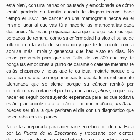
está bien', con una narración pausada y emocionada de cómo
temió perderla su familia cuando le diagnosticarnos hace
tiempo el 100% de cáncer en una mamografía hecha en el
mismo lugar al que vas tú a hacerte las mamografías cada
dos años. No estás preparada para que te diga, con los ojos
bordados de ternura, cómo su enfermedad ha sido el punto de
inflexión en la vida de su marido y que te lo cuente con la
sonrisa más limpia y generosa que has visto en días. No
estas preparada para que una Falla, de las 800 que hay, te
ponga las emociones a punto de caramelo caliente mientras te
estás chopando y notas que te da igual mojarte porque ella
hace tiempo que se moja mientras te cuenta lo increíblemente
afortunada que se siente porque su cáncer remitió por
completo tras cortarle el pecho y que ahora,
ahora
, lo que hay
hacer es seguir construyendo esperanza para las que todavía
están plantándole cara al cáncer porque mañana,
mañana
,
puedes ser tú a la que perforen el día con un diagnóstico que
no entraba en sus planes.
No estás preparada para adentrarte en el interior de una Falla
por
La Puerta de la Esperanza
y tropezarte con cientos
de mensajes de ánimo chincheteados en la madera, con la