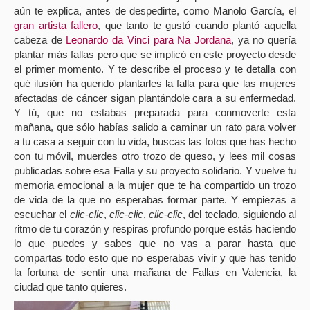
aún te explica, antes de despedirte, como Manolo García, el
gran artista fallero
, que tanto te gustó cuando plantó aquella
cabeza de
Leonardo da Vinci para Na Jordana
, ya no quería
plantar más fallas pero que se implicó en este proyecto desde
el primer momento. Y te describe el proceso y te detalla con
qué ilusión ha querido plantarles la falla para que las mujeres
afectadas de cáncer sigan plantándole cara a su enfermedad.
Y tú, que no estabas preparada para conmoverte esta
mañana, que sólo habías salido a caminar un rato para volver
a tu casa a seguir con tu vida, buscas las fotos que has hecho
con tu móvil, muerdes otro trozo de queso, y lees mil cosas
publicadas sobre esa Falla y su proyecto solidario. Y vuelve tu
memoria emocional a la mujer que te ha compartido un trozo
de vida de la que no esperabas formar parte. Y empiezas a
escuchar el
clic-clic
,
clic-clic
,
clic-clic
, del teclado, siguiendo al
ritmo de tu corazón y respiras profundo porque estás haciendo
lo que puedes y sabes que no vas a parar hasta que
compartas todo esto que no esperabas vivir y que has tenido
la fortuna de sentir una mañana de Fallas en Valencia, la
ciudad que tanto quieres.