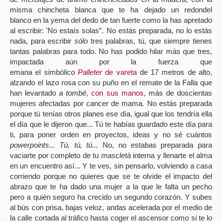
misma chincheta blanca que te ha dejado un redondel
blanco en la yema del dedo de tan fuerte como la has apretado
al escribir: 'No estaís solas”. No estás preparada, no lo estás
nada, para escribir
sólo
tres palabras, tú, que siempre tienes
tantas palabras para todo. No has podido hilar más que tres,
impactada aún por la fuerza que
emana el simbólico
Palleter
de vareta
de 17 metros de alto,
alzando el lazo rosa con su puño en el remate de la Falla que
han levantado
a tombé
,
con sus manos
, más de doscientas
mujeres afectadas por cancer de mama. No estás preparada
porque tú tenías otros planes ese día, igual que los tendría ella
el día que le dijeron que... Tú te habías guardado este día para
ti, para poner orden en proyectos, ideas y no sé cuántos
powerpoints... Tú, tú, tú...
No, no estabas preparada para
vaciarte por completo de tu
mascletà
interna y llenarte el alma
en un encuentro así... Y te ves, sin pensarlo, volviendo a casa
corriendo porque no quieres que se te olvide el impacto del
abrazo que te ha dado una mujer a la que le falta un pecho
pero a quién seguro ha crecido un segundo corazón. Y subes
al bús con prisa, bajas veloz, andas acelerada por el medio de
la calle cortada al tráfico hasta coger el ascensor como si te lo