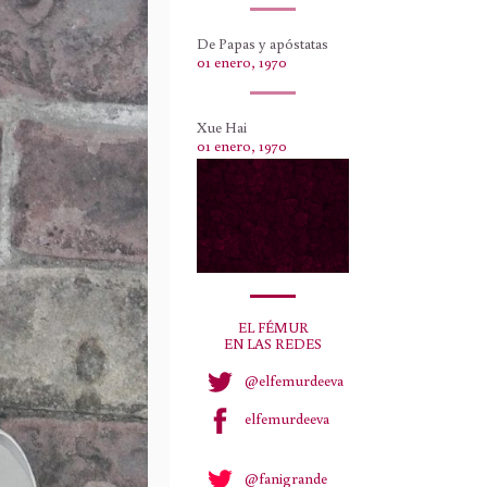
De Papas y apóstatas
01 enero, 1970
Xue Hai
01 enero, 1970
EL FÉMUR
EN LAS REDES
@elfemurdeeva
elfemurdeeva
@fanigrande