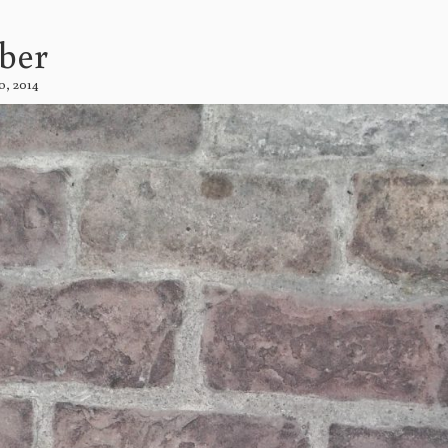
Iber
o, 2014