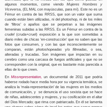
algunos momentos, come viendo
Mujeres Hombres y
Viceversa
, (EL MAL con mayúsculas, para mí). Este no es un
Fémur en contra de las RRSS, que son un valor que suma
cuando están bien utilizadas, ni del photoshop, ni de los miles
de ‘filtros’ o apaños que se perpetran a las imágenes
femeninas subidas a las RRSS. Es un Fémur en contra de la
crudel
(cruda+cruel) exposición a la que son sometidas a
diario miles de chicas ‘en-construcción’ que no saben que las
fotos que consumen, y con las que inconscientemente se
comparan, están
photoshopeadas
y/o
filtreadas
, o sea,
alteradas y trucadas. Son imágenes que impactan en su
cerebro como una carcasa de fuegos artificiales y que no se
corresponden con la original, que es bastante más parecida a
ellas de lo que creen.
En
Missrepresentation,
un documental de 2011 que podría
haberse rodado hace media hora por su vigencia temática, se
analiza la ‘mala-representación’ de las mujeres en los medios
de comunicación, y
se denuncia el uso sexista que se hace
de niñas, adolescentes y mujeres, y su cosificación en el altar
del Dios Mercado; que rima con patriarcado. En él se lamenta
una alumna sobre cómo da igual las notas que saque porque