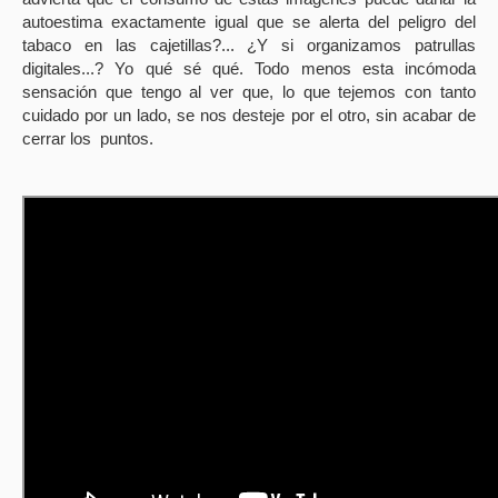
autoestima exactamente igual que se alerta del peligro del
tabaco en las cajetillas?... ¿Y si organizamos patrullas
digitales...? Yo qué sé qué. Todo menos esta incómoda
sensación que tengo al ver que, lo que tejemos con tanto
cuidado por un lado, se nos desteje por el otro, sin acabar de
cerrar los
puntos.