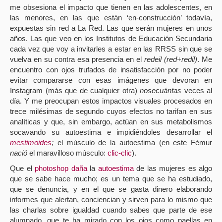
me obsesiona el impacto que tienen en las adolescentes, en
las menores, en las que están ‘en-construcción’ todavía,
expuestas sin red a La Red. Las que serán mujeres en unos
años. Las que veo en los Institutos de Educación Secundaria
cada vez que voy a invitarles a estar en las RRSS sin que se
vuelva en su contra esa presencia en el
redeil (red+redil)
. Me
encuentro con ojos trufados de insatisfacción por no poder
evitar compararse con esas imágenes que devoran en
Instagram (más que de cualquier otra)
nosecuántas
veces al
día. Y me preocupan estos impactos visuales procesados en
trece milésimas de segundo cuyos efectos no tarifan en sus
analíticas y que, sin embargo, actúan en sus metabolismos
socavando su autoestima e impidiéndoles desarrollar el
mestimoides
;
el músculo de la autoestima (en este Fémur
nació
el maravilloso músculo:
clic-clic
).
Que el
photoshop daña
la
autoestima
de las mujeres es algo
que se sabe hace mucho; es un tema que se ha estudiado,
que se denuncia, y en el que se gasta dinero elaborando
informes que alertan, conciencian y sirven para lo mismo que
las charlas sobre igualdad cuando sabes que parte de ese
alumnado, que te ha mirado con los ojos como paellas en