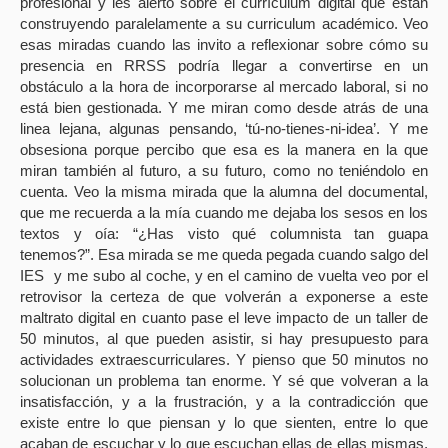
profesional y les alerto sobre el currículum digital que están
construyendo paralelamente a su curriculum académico. Veo
esas miradas cuando las invito a reflexionar sobre cómo su
presencia en RRSS podría llegar a convertirse en un
obstáculo a la hora de incorporarse al mercado laboral, si no
está bien gestionada. Y me miran como desde atrás de una
linea lejana, algunas pensando, ‘tú-no-tienes-ni-idea’. Y me
obsesiona porque percibo que esa es la manera en la que
miran también al futuro, a su futuro, como no teniéndolo en
cuenta. Veo la misma mirada que la alumna del documental,
que me recuerda a la mía cuando me dejaba los sesos en los
textos y oía: “¿Has visto qué columnista tan guapa
tenemos?”. Esa mirada se me queda pegada cuando salgo del
IES y me subo al coche, y en el camino de vuelta veo por el
retrovisor la certeza de que volverán a exponerse a este
maltrato digital en cuanto pase el leve impacto de un taller de
50 minutos, al que pueden asistir, si hay presupuesto para
actividades extraescurriculares. Y pienso que 50 minutos no
solucionan un problema tan enorme. Y sé que volveran a la
insatisfacción, y a la frustración, y a la contradicción que
existe entre lo que piensan y lo que sienten, entre lo que
acaban de escuchar y lo que escuchan ellas de ellas mismas,