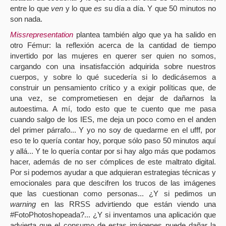
entre lo que
ven
y lo que
es
su día a día. Y que 50 minutos no
son nada.
Missrepresentation
plantea también algo que ya ha salido en
otro Fémur: la reflexión acerca de la cantidad de tiempo
invertido por las mujeres en querer ser quien no somos,
cargando con una insatisfacción adquirida sobre nuestros
cuerpos, y sobre lo qué sucedería si lo dedicásemos a
construir un pensamiento crítico y a exigir políticas que, de
una vez, se comprometiesen en dejar de dañarnos la
autoestima. A mí, todo esto que te cuento que me pasa
cuando salgo de los IES, me deja un poco como en el anden
del primer párrafo... Y yo no soy de quedarme en el ufff, por
eso te lo quería contar hoy, porque sólo paso 50 minutos aquí
y allá... Y te lo quería contar por si hay algo más que podamos
hacer, además de no ser cómplices de este maltrato digital.
Por si podemos ayudar a que adquieran estrategias técnicas y
emocionales para que descifren los trucos de las imágenes
que las cuestionan como personas... ¿Y si pedimos un
warning
en las RRSS advirtiendo que están viendo una
#FotoPhotoshopeada?... ¿Y si inventamos una aplicación que
advierta que el consumo de estas imágenes puede dañar la