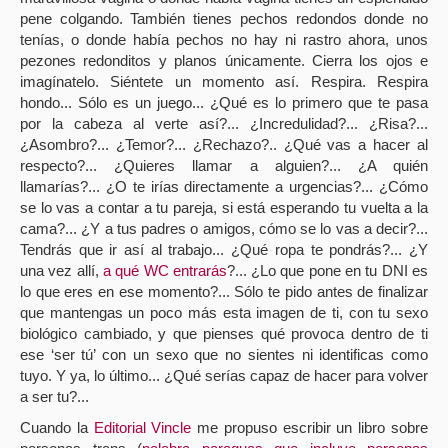
pene colgando. También tienes pechos redondos donde no
tenías, o donde había pechos no hay ni rastro ahora, unos
pezones redonditos y planos únicamente. Cierra los ojos e
imagínatelo. Siéntete un momento así. Respira. Respira
hondo... Sólo es un juego... ¿Qué es lo primero que te pasa
por la cabeza al verte así?... ¿Incredulidad?... ¿Risa?...
¿Asombro?... ¿Temor?... ¿Rechazo?.. ¿Qué vas a hacer al
respecto?... ¿Quieres llamar a alguien?... ¿A quién
llamarías?... ¿O te irías directamente a urgencias?... ¿Cómo
se lo vas a contar a tu pareja, si está esperando tu vuelta a la
cama?... ¿Y a tus padres o amigos, cómo se lo vas a decir?...
Tendrás que ir así al trabajo... ¿Qué ropa te pondrás?... ¿Y
una vez allí,
a qué WC entrarás
?... ¿Lo que pone en tu DNI es
lo que eres en ese momento?... Sólo te pido antes de finalizar
que mantengas un poco más esta imagen de ti, con tu sexo
biológico cambiado, y que pienses qué provoca dentro de ti
ese ‘ser tú’ con un sexo que no sientes ni identificas como
tuyo. Y ya, lo último... ¿Qué serías capaz de hacer para volver
a ser tu?...
Cuando la
Editorial Vincle
me propuso escribir un libro sobre