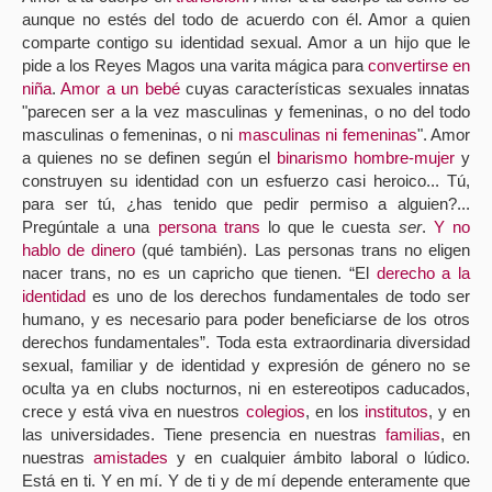
aunque no estés del todo de acuerdo con él. Amor a quien
comparte contigo su identidad sexual. Amor a un hijo que le
pide a los Reyes Magos una varita mágica para
convertirse en
niña
.
Amor a un bebé
cuyas características sexuales innatas
"parecen ser a la vez masculinas y femeninas, o no del todo
masculinas o femeninas, o ni
masculinas ni femeninas
". Amor
a quienes no se definen según el
binarismo hombre-mujer
y
construyen su identidad con un esfuerzo casi heroico... Tú,
para ser tú, ¿has tenido que pedir permiso a alguien?...
Pregúntale a una
persona trans
lo que le cuesta
ser
.
Y no
hablo de dinero
(qué también). Las personas trans no eligen
nacer trans, no es un capricho que tienen. “El
derecho a la
identidad
es uno de los derechos fundamentales de todo ser
humano, y es necesario para poder beneficiarse de los otros
derechos fundamentales”. Toda esta extraordinaria diversidad
sexual, familiar y de identidad y expresión de género no se
oculta ya en clubs nocturnos, ni en estereotipos caducados,
crece y está viva en nuestros
colegios
, en los
institutos
, y en
las universidades. Tiene presencia en nuestras
familias
, en
nuestras
amistades
y en cualquier ámbito laboral o lúdico.
Está en ti. Y en mí. Y de ti y de mí depende enteramente que