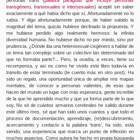
personas trans (
palabra paraguas que incluye personas
transgénero, transexuales e intersexuales
) acepté sin saber
exactamente a qué había dicho que sí. Afortunadamente no lo
sabía. Y digo afortunadamente porque, de haber sabido la
magnitud del tema, quizás hubiese declinado la propuesta. Y
me hubiese perdido algo realmente hermoso: la infinita
diversidad humana. No hubiese dicho no por miedo, sino por
prudencia. ¿Dónde iba una heterosexual-cisgénero a hablar de
un tema tan complejo sobre un colectivo tan determinado del
que no formaba parte?... Pero, la osadía, a veces, tiene su
recompensa, y así es como he vivido este libro todavía en
tránsito de estar terminado (te cuento más en otro post). Ha
sido un regalo, una oportunidad única de ampliar mis mapas
mentales, de conocer a personas valientes, de esas que
hacen del mundo un lugar con más esperanza, gente increíble
de la que he aprendido mucho y que ya forma parte de lo que
soy. No sé de cuántos armarios cerebrales he salido durante
este último mes, sé que han sido unos cuantos y que todo el
proceso de documentación, aprendizaje, (re)descubrimiento,
acercamiento y contacto a la palabra ‘trans’, ha sido, está
siendo, una experiencia que marca un punto de inflexión en
muchos aspectos. Como autora he hecho mi propia búsqueda