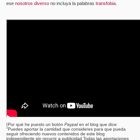
ese
nosotros diverso
no incluya la palabras
transfobia
.
(Por qué he puesto un botón
Paypal
en el blog que dice:
"Puedes aportar la cantidad que consideres para que pueda
seguir ofreciendo nuevos contenidos de este blog
independiente sin recurrir a publicidad.Todas las aportaciones