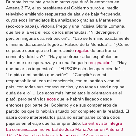
Durante los treinta y seis minutos que duró la entrevista en
Antena 3 TV, el ex presidente del Gobierno surcó el medio
televisivo emitiendo respuestas de alta y de baja frecuencia
cuyos ecos inmediatos iba analizando gracias a Marhuenda
(eco-con-babas), Victoria Prego y una incisiva Gloria Lomana,
que fue a la vez el ‘eco’ de los internautas. “Ni devengué, ni
percibí ninguna otra retribución”… “Eso se terminó exactamente
el mismo día cuando llegué al Palacio de la Moncloa”… “¿Cómo
se puede decir que se han recibido
regalos
de una trama
criminal y delictiva?”...“Hay que ofrecer a los españoles un
horizonte de esperanza y no una lánguida
resignación
”… “Hay
que bajar los impuestos”… “El PSOE está desapareciendo”…
“Le pido a mi partido que actúe”… “Cumpliré con mi
responsabilidad, con mi conciencia, con mi partido y con mi
país, con todas sus consecuencias, y no tenga usted ninguna
duda de ello”… Los ecos más inmediatos le orientaron en el
plató, pero serán los
ecos
que le habrán llegado desde
entonces por parte del Gobierno y de sus compañeros de
partido los que lo habrán situado por completo en la realidad. Él
sabrá como interpretarlos para no estamparse contra otros
pájaros en el viaje que ha emprendido.
La entrevista íntegra
La comunicación no verbal de José María Aznar en Antena 3
TV
¿Quién te ha dicho a ti, lo que yo....? Aznar en su