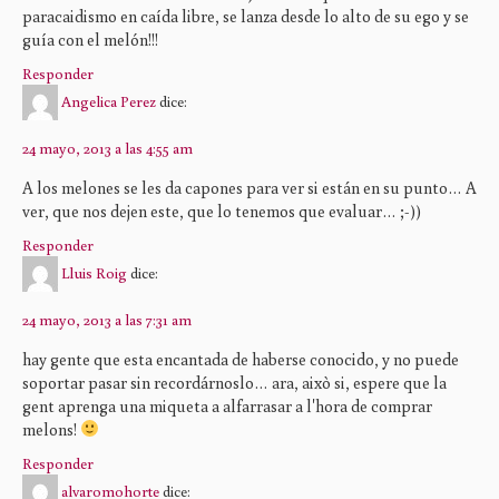
paracaidismo en caída libre, se lanza desde lo alto de su ego y se
guía con el melón!!!
Responder
Angelica Perez
dice:
24 mayo, 2013 a las 4:55 am
A los melones se les da capones para ver si están en su punto… A
ver, que nos dejen este, que lo tenemos que evaluar… ;-))
Responder
Lluis Roig
dice:
24 mayo, 2013 a las 7:31 am
hay gente que esta encantada de haberse conocido, y no puede
soportar pasar sin recordárnoslo… ara, això si, espere que la
gent aprenga una miqueta a alfarrasar a l'hora de comprar
melons!
Responder
alvaromohorte
dice: