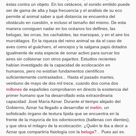
éstas contra un objeto. En los cetáceos, el sonido emitido puede
ser de gama de alta y baja frecuencia y el análisis de su eco
permite al animal saber a qué distancia se encuentra del
obstáculo en cuestión, e incluso el tamaño del mismo. De esta
manera consiguen nadar en los océanos los delfines, las
belugas, las orcas, los cachalotes, las marsopas, y en el aire los
murciélagos. En la riqueza del reino animal se da el caso de
aves como el guácharo, el vencejos y la salgana papú dotados
igualmente de esta especie de sonar activo para surcar los
aires sin colisionar con otros pajaritos. Estudios recientes
habían investigado de la capacidad de ecolocación en
humanos, pero no existían fundamentos científicos
suficientemente contrastados... Hasta el pasado martes,
veintiuno de mayo de dos mil trece, cuando dos coma dos
millones
de españoles comprobaron en directo la existencia del
primer humano que ha desarrollado esta extraordinaria
capacidad: José María Aznar. Durante el tiempo alejado del
Gobierno, Aznar ha llegado a desarrollar el
melón
, un
sofisticado órgano de textura lípida que se encuentra en la
frente de la mayoría de los odontocentos (ballenas con dientes),
y que obra el milagro de la ecolocación. ¿Quién le iba a decir a
Aznar que compartiría fisiología con la
beluga
?... Pues así es.