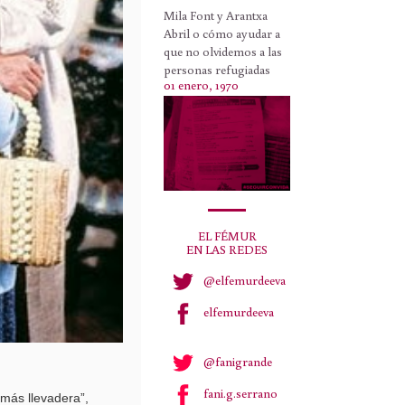
Mila Font y Arantxa
Abril o cómo ayudar a
que no olvidemos a las
personas refugiadas
01 enero, 1970
EL FÉMUR
EN LAS REDES
@elfemurdeeva
elfemurdeeva
@fanigrande
fani.g.serrano
 más llevadera”,