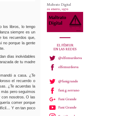
Maltrato Digital
01 enero, 1970
os libros, lo tengo
udanza siempre es un
ue los recuerdos que,
si no porque la gente
EL FÉMUR
te.
EN LAS REDES
dan días inolvidables
@elfemurdeeva
barazada de tu madre
elfemurdeeva
a mandó a casa. ¿Te
oroso el recuerdo o
@fanigrande
sas. ¿Te acuerdas la
fani.g.serrano
as más pero seguímos
 con nosotros. O las
Fani Grande
 quería comer porque
Fani Grande
fícil… Y en tan poco