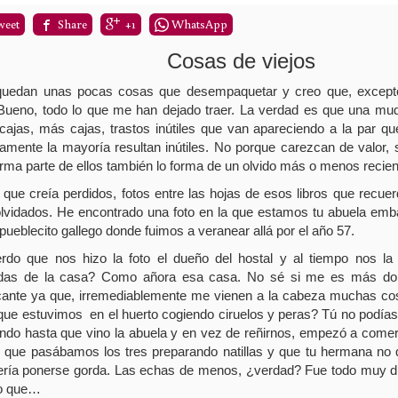
weet
Share
+1
WhatsApp
Cosas de viejos
quedan unas pocas cosas que desempaquetar y creo que, excepto l
 Bueno, todo lo que me han dejado traer. La verdad es que una m
 cajas, más cajas, trastos inútiles que van apareciendo a la par q
amente la mayoría resultan inútiles. No porque carezcan de valor, 
rma parte de ellos también lo forma de un olvido más o menos recien
 que creía perdidos, fotos entre las hojas de esos libros que recuer
olvidados. He encontrado una foto en la que estamos tu abuela em
pueblecito gallego donde fuimos a veranear allá por el año 57.
rdo que nos hizo la foto el dueño del hostal y al tiempo nos l
das de la casa? Como añora esa casa. No sé si me es más dol
ficante ya que, irremediablemente me vienen a la cabeza muchas co
 que estuvimos
en el huerto cogiendo ciruelos y peras? Tú no podí
ndo hasta que vino la abuela y en vez de reñirnos, empezó a comer
s que pasábamos los tres preparando natillas y que tu hermana no
ería ponerse gorda. Las echas de menos, ¿verdad? Fue todo muy di
o que…