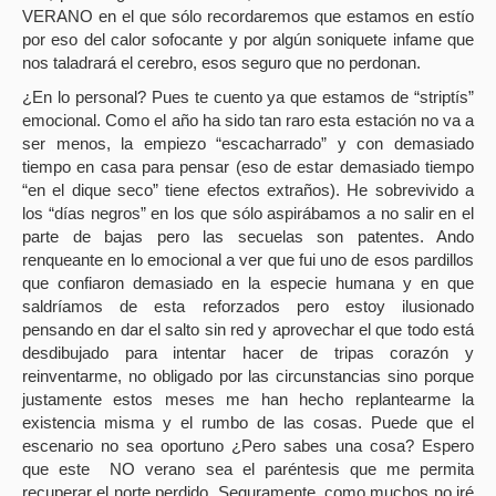
VERANO en el que sólo recordaremos que estamos en estío
por eso del calor sofocante y por algún soniquete infame que
nos taladrará el cerebro, esos seguro que no perdonan.
¿En lo personal? Pues te cuento ya que estamos de “striptís”
emocional. Como el año ha sido tan raro esta estación no va a
ser menos, la empiezo “escacharrado” y con demasiado
tiempo en casa para pensar (eso de estar demasiado tiempo
“en el dique seco” tiene efectos extraños). He sobrevivido a
los “días negros” en los que sólo aspirábamos a no salir en el
parte de bajas pero las secuelas son patentes. Ando
renqueante en lo emocional a ver que fui uno de esos pardillos
que confiaron demasiado en la especie humana y en que
saldríamos de esta reforzados pero estoy ilusionado
pensando en dar el salto sin red y aprovechar el que todo está
desdibujado para intentar hacer de tripas corazón y
reinventarme, no obligado por las circunstancias sino porque
justamente estos meses me han hecho replantearme la
existencia misma y el rumbo de las cosas. Puede que el
escenario no sea oportuno ¿Pero sabes una cosa? Espero
que este
NO verano sea el paréntesis que me permita
recuperar el norte perdido. Seguramente, como muchos no iré