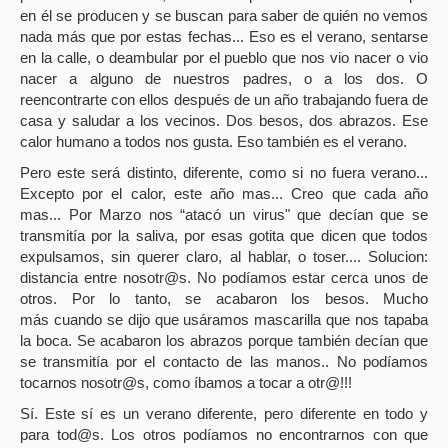
en él se producen y se buscan para saber de quién no vemos
nada más que por estas fechas... Eso es el verano, sentarse
en la calle, o deambular por el pueblo que nos vio nacer o vio
nacer a alguno de nuestros padres, o a los dos. O
reencontrarte con ellos después de un año trabajando fuera de
casa y saludar a los vecinos. Dos besos, dos abrazos. Ese
calor humano a todos nos gusta. Eso también es el verano.
Pero este será distinto, diferente, como si no fuera verano...
Excepto por el calor, este año mas... Creo que cada año
mas... Por Marzo
nos “atacó un virus" que decían que se
transmitía por la saliva, por esas gotita que dicen que todos
expulsamos, sin querer claro, al hablar, o toser.... Solucion:
distancia entre nosotr@s. No podíamos estar cerca unos de
otros. Por lo tanto, se acabaron los besos. Mucho
más
cuando se dijo que usáramos mascarilla que nos tapaba
la boca. Se acabaron los abrazos porque también decían que
se transmitía por el contacto de las manos.. No podíamos
tocarnos nosotr@s, como íbamos a tocar a otr@!!!
Sí. Este sí es un verano diferente, pero diferente en todo y
para tod@s. Los otros podíamos no encontrarnos con que