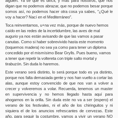
alguien. Ya se que es difícil, y más para nosotros, que nos
digan que no podemos abrazar, que no podemos besar porque
somos así, no podemos hacer otra cosa ya sabes, “¿Qué le
voy a hacer? Nací en el Mediterráneo”.
Toca reinventarnos, u+na vez más, porque de nuevo hemos
caído en las redes de la incertidumbre, las aves de mal
augurio ya nos están avisando de que las vamos a pasar
canutas. Como si haber sobrevivido hasta este momento
(toquemos madera) no sea ya como para tener un diploma
concedido por el mismísimo Bear Grylls. Pues bueno, vamos
a tener que repetir la voltereta con triple salto mortal y
tirabuzón. Sin duda lo haremos.
Este verano será distinto, lo será porque todo es ya distinto,
porque nos falta demasiada gente y nos han vuelto a cortar las
alas, aunque estoy convencido de que nos van a volver a
crecer y volveremos a volar. Recuerda, tenemos un master
en supervivencia y no hemos llegado hasta aquí para
ahogarnos en la orilla. Sin duda este no va a ser (espero) el
verano de los festivales, ni el año de los chiringuitos y ni
siquiera el de los anuncios refrescantes de cervezas. Este
año, para seguir la costumbre, vamos a vivir un verano NO