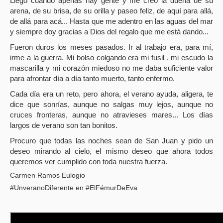
Llego cuando apenas hay gente y me creo la dueña de su
arena, de su brisa, de su orilla y paseo feliz, de aquí para allá,
de allá para acá... Hasta que me adentro en las aguas del mar
y siempre doy gracias a Dios del regalo que me está dando...
Fueron duros los meses pasados. Ir al trabajo era, para mí,
irme a la guerra. Mi bolso colgando era mi fusil , mi escudo la
mascarilla y mi corazón miedoso no me daba suficiente valor
para afrontar día a día tanto muerto, tanto enfermo.
Cada día era un reto, pero ahora, el verano ayuda, aligera, te
dice que sonrías, aunque no salgas muy lejos, aunque no
cruces fronteras, aunque no atravieses mares... Los días
largos de verano son tan bonitos.
Procuro que todas las noches sean de San Juan y pido un
deseo mirando al cielo, el mismo deseo que ahora todos
queremos ver cumplido con toda nuestra fuerza.
Carmen Ramos Eulogio
#UnveranoDiferente en #ElFémurDeEva