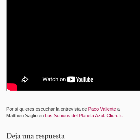
Por si quieres escuchar la entrevista de
Paco Valiente
a
Matthieu Saglio en
Los Sonidos del Planeta Azul
:
Clic-clic
Deja una respuesta