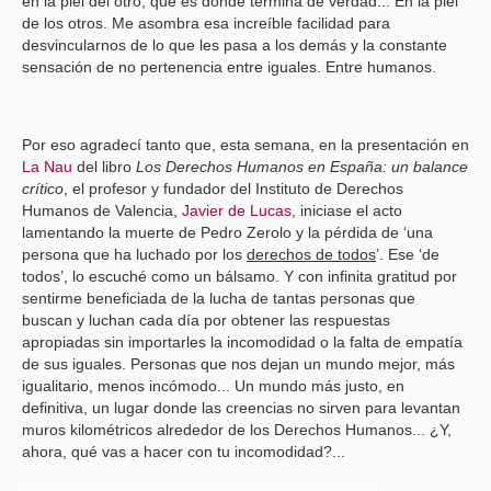
en la piel del otro, que es donde termina de verdad... En la piel
de los otros. Me asombra esa increíble facilidad para
desvincularnos de lo que les pasa a los demás y la constante
sensación de no pertenencia entre iguales. Entre humanos.
Por eso agradecí tanto que, esta semana, en la presentación en
La Nau
del libro
Los Derechos Humanos en España: un balance
crítico
, el profesor y fundador del
Instituto de Derechos
Humanos
de Valencia,
Javier de Lucas
, iniciase el acto
lamentando la muerte de Pedro Zerolo y la pérdida de ‘una
persona que ha luchado por los
derechos de todos
’. Ese ‘de
todos’, lo escuché como un bálsamo. Y con infinita gratitud por
sentirme beneficiada de la lucha de tantas personas que
buscan y luchan cada día por obtener las respuestas
apropiadas sin importarles la incomodidad o la falta de empatía
de sus iguales. Personas que nos dejan un mundo mejor, más
igualitario, menos incómodo... Un mundo más justo, en
definitiva, un lugar donde las creencias no sirven para levantan
muros kilométricos alrededor de los Derechos Humanos... ¿Y,
ahora, qué vas a hacer con tu incomodidad?...