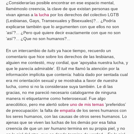
¿Considerarías posible encontrar en ese espacio mental,
llamémoslo creencia, la clave de que existan personas que
vivan ajenas a
la lucha
por los derechos del colectivo LGTB
(Lesbianas, Gays, Transexuales y Bisexuales)?... ¿Podría
explicarse también que lo argumenten con que ellos no son
‘así’?... ¿Pero qué quiere decir exactamente con que no son
‘así’?... ¿Que no son humanos?...
En un intercambio de
tuits
ya hace tiempo, recuerdo un
comentario que hice sobre los derechos de las lesbianas,
alguien me contestó, muy cordial, que ‘apoyaba nuestra lucha, y
que le parecía admirable’. El
tuit
me llamó la atención por la
información implícita que contenía: había dado por sentada cual
era mi orientación sexual y se mostraba a favor de
nuestra
lucha, como si no la considerase suya también. Le di las
gracias, no me pareció necesario catalogarme de ninguna
manera ni etiquetarme como heterosexual. Fue algo
anecdótico, pero me alertó sobre
uno de mis temas
‘preferidos’
de preocupación: la falta de
empatía
de los seres humanos con
los seres humanos, con las causas de otros seres humanos. Lo
ajenas que se viven las luchas de los demás por esa falsa
creencia de que un
ser humano
termina en su propia piel, y no