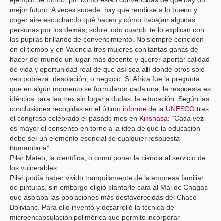
mejor futuro. A veces sucede: hay que rendirse a lo bueno y
coger aire escuchando qué hacen y cómo trabajan algunas
personas por los demás, sobre todo cuando te lo explican con
las pupilas brillando de convencimiento. No siempre coinciden
en el tiempo y en Valencia tres mujeres con tantas ganas de
hacer del mundo un lugar más decente y querer aportar calidad
de vida y oportunidad real de que así sea allí donde otros sólo
ven pobreza, desolación, o negocio. Si África fue la pregunta
que en algún momento se formularon cada una, la respuesta es
idéntica para las tres sin lugar a dudas: la educación. Según las
conclusiones recogidas en el último
informe
de la
UNESCO
tras
el congreso celebrado el pasado mes en
Kinshasa
: “Cada vez
es mayor el consenso en torno a la idea de que la educación
debe ser un elemento esencial de cualquier respuesta
humanitaria”...
Pilar Mateo, la científica, o como poner la ciencia al servicio de
los vulnerables.
Pilar podía haber vivido tranquilamente de la empresa familiar
de pinturas, sin embargo eligió plantarle cara al Mal de Chagas
que asolaba las poblaciones más desfavorecidas del Chaco
Boliviano. Para ello inventó y desarrolló la técnica de
microencapsulación polimérica que permite incorporar