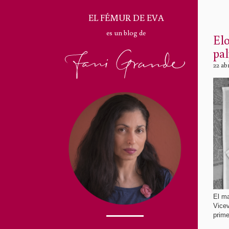
EL FÉMUR DE EVA
es un blog de
Elo
pal
22 ab
El ma
Vicev
prim