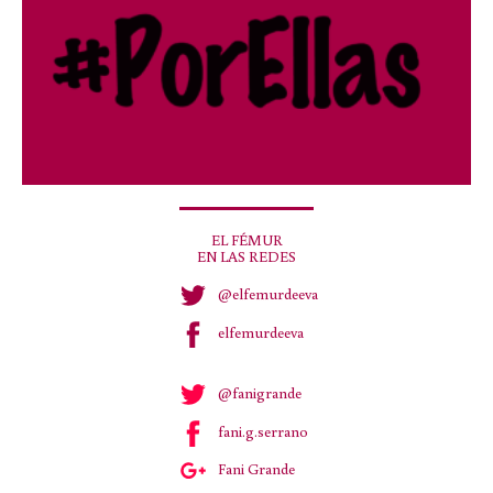
EL FÉMUR
EN LAS REDES
@elfemurdeeva
elfemurdeeva
@fanigrande
fani.g.serrano
Fani Grande