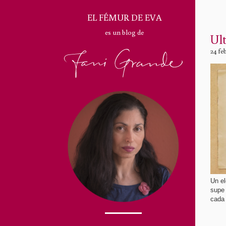
EL FÉMUR DE EVA
es un blog de
Ult
24 fe
Un el
supe
cada