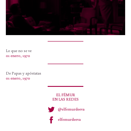
Lo que no se ve
01 enero, 1970
De Papas y apóstatas
01 enero, 1970
EL FÉMUR
EN LAS REDES
@elfemurdeeva
elfemurdeeva