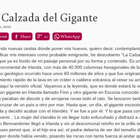
 Calzada del Gigante
o, 2012
weet
Share
+1
WhatsApp
do nuevas cestas donde poner mis huevos, quiero decir, contempland
ificar mis intereses como probable emigrante, he descubierto “La Calz
que ya es fondo de mi paisaje personal por su forma y contenido. Es u
nororiental de Irlanda, con más de 40.000 columnas hexagonales de ba
o geológico ocurrido hace unos 60 millones de años y que fue origina
miento rápido de la lava en un cráter o caldera volcánica al cesar su act
aquí la versión oficial. Vayamos a la leyenda, que es donde estará la 
un gigante en Irlanda llamado Finn y otro gigante en Escocia conoci
 paraban de discutir y de arrojarse rocas todo el rato. Se lanzaron tan
cruzar de un país a otro por mar. Hasta que, un día, el gigante escocé
a y decidió acabar con el irlandés. Y se fue a por él. Y lo que pasa co
 venir... La mujer del irlandés lo vio llegar todo enfuruñado y disfrazó 
 Bennandoner llegó a Irlanda y vio al descomunal retoño en la orilla se
ues pensó que, si el hijo era así, el padre debería de ser del tamaño 
 por donde había venido, pisando las rocas con tanta fuerza al andar 