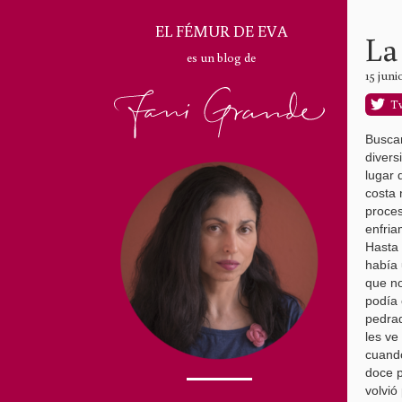
EL FÉMUR DE EVA
La
es un blog de
15 juni
T
Buscan
divers
lugar 
costa 
proces
enfria
Hasta 
había 
que no
podía 
pedrad
les ve
cuando
doce p
volvió