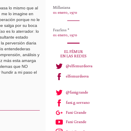
Millasiana
asa lo mismo que al
01 enero, 1970
e me lo imagine en
speración porque no le
ue salga por su boca
Fearless *
o es lo aterrador: lo
01 enero, 1970
sultante estado
la perversión diaria
mis entendederas
EL FÉMUR
mprensión, análisis y
EN LAS REDES
vez más esta amarga
@elfemurdeeva
roblemas que NO
 hundir a mi paso el
elfemurdeeva
@fanigrande
fani.g.serrano
Fani Grande
Fani Grande