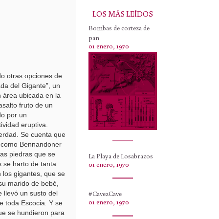
LOS MÁS LEÍDOS
Bombas de corteza de
pan
01 enero, 1970
o otras opciones de
ada del Gigante”, un
n área ubicada en la
salto fruto de un
do por un
ividad eruptiva.
verdad. Se cuenta que
do como Bennandoner
tas piedras que se
La Playa de Losabrazos
s se harto de tanta
01 enero, 1970
n los gigantes, que se
a su marido de bebé,
 llevó un susto del
#Cave2Cave
01 enero, 1970
de toda Escocia
.
Y se
que se hundieron para