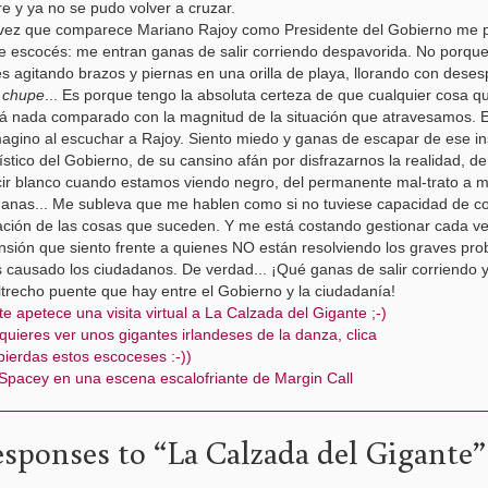
e y ya no se pudo volver a cruzar.
vez que comparece Mariano Rajoy como Presidente del Gobierno me p
e escocés: me entran ganas de salir corriendo despavorida. No porqu
s agitando brazos y piernas en una orilla de playa, llorando con dese
l
chupe
... Es porque tengo la absoluta certeza de que cualquier cosa q
á nada comparado con la magnitud de la situación que atravesamos. Es
agino al escuchar a Rajoy. Siento miedo y ganas de escapar de ese in
stico del Gobierno, de su cansino afán por disfrazarnos la realidad, de 
ir blanco cuando estamos viendo negro, del permanente mal-trato a 
anas... Me subleva que me hablen como si no tuviese capacidad de co
ación de las cosas que suceden. Y me está costando gestionar cada 
nsión que siento frente a quienes NO están resolviendo los graves p
causado los ciudadanos. De verdad... ¡Qué ganas de salir corriendo y
trecho puente que hay entre el Gobierno y la ciudadanía!
 te apetece una visita virtual a La Calzada del Gigante ;-)
 quieres ver unos gigantes irlandeses de la danza, clica
pierdas estos escoceses :-))
Spacey en una escena escalofriante de Margin Call
esponses to “
La Calzada del Gigante
”