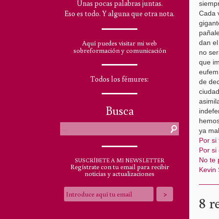
Unas pocas palabras juntas.
siempr
Eso es todo. Y alguna que otra nota.
Cada 
gigant
pañale
Aquí puedes visitar mi web
dan e
sobreformación y comunicación
no ser
que im
eufemí
Todos los fémures:
de dec
ciudad
asimil
Busca
indefe
hemos 
ya mal
Por si
Por si
No te 
SUSCRÍBETE A MI NEWSLETTER
Regístrate con tu email para recibir
Kevin 
noticias y actualizaciones
8 r