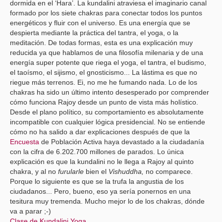
dormida en el ‘Hara’. La kundalini atraviesa el imaginario canal
formado por los siete chakras para conectar todos los puntos
energéticos y fluir con el universo. Es una energía que se
despierta mediante la práctica del tantra, el yoga, o la
meditación. De todas formas, esta es una explicación muy
reducida ya que hablamos de una filosofía milenaria y de una
energía super potente que riega el yoga, el tantra, el budismo,
el taoísmo, el sijismo, el gnosticismo... La lástima es que no
riegue más terrenos. Ei, no me he fumando nada. Lo de los
chakras ha sido un último intento desesperado por comprender
cómo funciona Rajoy desde un punto de vista más holístico.
Desde el plano político, su comportamiento es absolutamente
incompatible con cualquier lógica presidencial. No se entiende
cómo no ha salido a dar explicaciones después de que la
Encuesta
de Población Activa haya devastado a la ciudadanía
con la cifra de 6.202.700 millones de parados. Lo única
explicación es que la kundalini no le llega a Rajoy al quinto
chakra, y al no
furularle
bien el
Vishuddha,
no comparece.
Porque lo siguiente es que se la trufa la angustia de los
ciudadanos... Pero, bueno, eso ya sería ponernos en una
tesitura muy tremenda. Mucho mejor lo de los chakras, dónde
va a parar ;-)
Clase de Kundalini Yoga