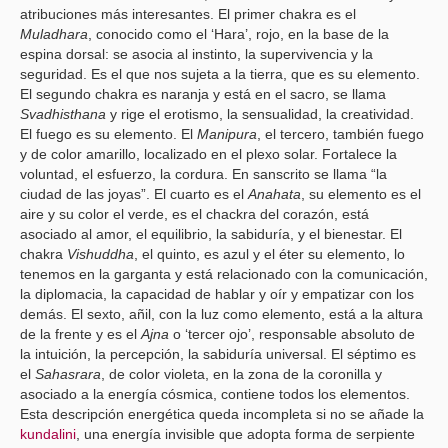
atribuciones más interesantes. El primer chakra es el
Muladhara
, conocido como el ‘Hara’, rojo, en la base de la
espina dorsal: se asocia al instinto, la supervivencia y la
seguridad. Es el que nos sujeta a la tierra, que es su elemento.
El segundo chakra es naranja y está en el sacro, se llama
Svadhisthana
y rige el erotismo, la sensualidad, la creatividad.
El fuego es su elemento. El
Manipura
, el tercero, también fuego
y de color amarillo, localizado en el plexo solar. Fortalece la
voluntad, el esfuerzo, la cordura. En sanscrito se llama “la
ciudad de las joyas”. El cuarto es el
Anahata
, su elemento es el
aire y su color el verde, es el chackra del corazón, está
asociado al amor, el equilibrio, la sabiduría, y el bienestar. El
chakra
Vishuddha
, el quinto, es azul y el éter su elemento, lo
tenemos en la garganta y está relacionado con la comunicación,
la diplomacia, la capacidad de hablar y oír y empatizar con los
demás. El sexto, añil, con la luz como elemento, está a la altura
de la frente y es el
Ajna
o ‘tercer ojo’, responsable absoluto de
la intuición, la percepción, la sabiduría universal. El séptimo es
el
Sahasrara
, de color violeta, en la zona de la coronilla y
asociado a la energía cósmica, contiene todos los elementos.
Esta descripción energética queda incompleta si no se añade la
kundalini
, una energía invisible que adopta forma de serpiente