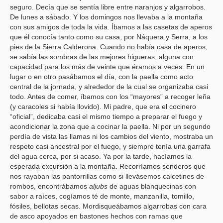
seguro. Decía que se sentía libre entre naranjos y algarrobos.
De lunes a sábado. Y los domingos nos llevaba a la montaña
con sus amigos de toda la vida. Íbamos a las casetas de aperos
que él conocía tanto como su casa, por Náquera y Serra, a los
pies de la Sierra Calderona. Cuando no había casa de aperos,
se sabía las sombras de las mejores higueras, alguna con
capacidad para los más de veinte que éramos a veces. En un
lugar o en otro pasábamos el día, con la paella como acto
central de la jornada, y alrededor de la cual se organizaba casi
todo. Antes de comer, íbamos con los “mayores” a recoger leña
(y caracoles si había llovido). Mi padre, que era el cocinero
“oficial”, dedicaba casi el mismo tiempo a preparar el fuego y
acondicionar la zona que a cocinar la paella. Ni por un segundo
perdía de vista las llamas ni los cambios del viento, mostraba un
respeto casi ancestral por el fuego, y siempre tenía una garrafa
del agua cerca, por si acaso. Ya por la tarde, hacíamos la
esperada excursión a la montaña. Recorríamos senderos que
nos rayaban las pantorrillas como si llevásemos calcetines de
rombos, encontrábamos
aljubs
de aguas blanquecinas con
sabor a raíces, cogíamos té de monte, manzanilla, tomillo,
fósiles, bellotas secas. Mordisqueábamos algarrobas con cara
de asco apoyados en bastones hechos con ramas que