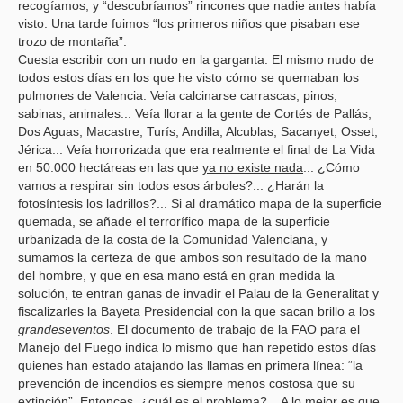
recogíamos, y “descubríamos” rincones que nadie antes había
visto. Una tarde fuimos “los primeros niños que pisaban ese
trozo de montaña”.
Cuesta escribir con un nudo en la garganta. El mismo nudo de
todos estos días en los que he visto cómo se quemaban los
pulmones de Valencia. Veía calcinarse carrascas, pinos,
sabinas, animales... Veía llorar a la gente de Cortés de Pallás,
Dos Aguas, Macastre, Turís, Andilla, Alcublas, Sacanyet, Osset,
Jérica... Veía horrorizada que era realmente el final de La Vida
en 50.000 hectáreas en las que
ya no existe nada
... ¿Cómo
vamos a respirar sin todos esos árboles?... ¿Harán la
fotosíntesis los ladrillos?... Si al dramático mapa de la superficie
quemada, se añade el terrorífico mapa de la superficie
urbanizada de la costa de la Comunidad Valenciana, y
sumamos la certeza de que ambos son resultado de la mano
del hombre, y que en esa mano está en gran medida la
solución, te entran ganas de invadir el Palau de la Generalitat y
fiscalizarles la Bayeta Presidencial con la que sacan brillo a los
grandeseventos
. El documento de trabajo de la FAO para el
Manejo del Fuego indica lo mismo que han repetido estos días
quienes han estado atajando las llamas en primera línea: “la
prevención de incendios es siempre menos costosa que su
extinción”. Entonces, ¿cuál es el problema?... A lo mejor es que