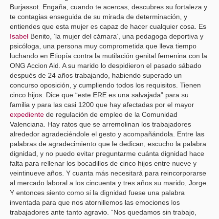
Burjassot. Engaña, cuando te acercas, descubres su fortaleza y
te contagias enseguida de su mirada de determinación, y
entiendes que esta mujer es capaz de hacer cualquier cosa. Es
Isabel
Benito, ‘la mujer del cámara’, una pedagoga deportiva y
psicóloga, una persona muy comprometida que lleva tiempo
luchando en Etiopía contra la mutilación genital femenina con la
ONG Accion Aid. A su marido lo despidieron el pasado sábado
después de 24 años trabajando, habiendo superado un
concurso oposición, y cumpliendo todos los requisitos. Tienen
cinco hijos. Dice que “este ERE es una salvajada” para su
familia y para las casi 1200 que hay afectadas por el mayor
expediente
de regulación de empleo de la Comunidad
Valenciana. Hay ratos que se arremolinan los trabajadores
alrededor agradeciéndole el gesto y acompañándola. Entre las
palabras de agradecimiento que le dedican, escucho la palabra
dignidad, y no puedo evitar preguntarme cuánta dignidad hace
falta para rellenar los bocadillos de cinco hijos entre nueve y
veintinueve años. Y cuanta más necesitará para reincorporarse
al mercado laboral a los cincuenta y tres años su marido, Jorge.
Y entonces siento como si la dignidad fuese una palabra
inventada para que nos atornillemos las emociones los
trabajadores ante tanto agravio. “Nos quedamos sin trabajo,