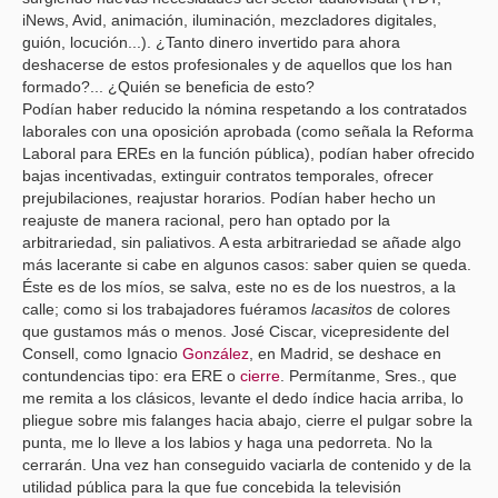
iNews, Avid, animación, iluminación, mezcladores digitales,
guión, locución...). ¿Tanto dinero invertido para ahora
deshacerse de estos profesionales y de aquellos que los han
formado?... ¿Quién se beneficia de esto?
Podían haber reducido la nómina respetando a los contratados
laborales con una oposición aprobada (como señala la Reforma
Laboral para EREs en la función pública), podían haber ofrecido
bajas incentivadas, extinguir contratos temporales, ofrecer
prejubilaciones, reajustar horarios. Podían haber hecho un
reajuste de manera racional, pero han optado por la
arbitrariedad, sin paliativos. A esta arbitrariedad se añade algo
más lacerante si cabe en algunos casos: saber quien se queda.
Éste es de los míos, se salva, este no es de los nuestros, a la
calle; como si los trabajadores fuéramos
lacasitos
de colores
que gustamos más o menos. José Ciscar, vicepresidente del
Consell, como Ignacio
González
, en Madrid, se deshace en
contundencias tipo: era ERE o
cierre
. Permítanme, Sres., que
me remita a los clásicos, levante el dedo índice hacia arriba, lo
pliegue sobre mis falanges hacia abajo, cierre el pulgar sobre la
punta, me lo lleve a los labios y haga una pedorreta. No la
cerrarán. Una vez han conseguido vaciarla de contenido y de la
utilidad pública para la que fue concebida la televisión