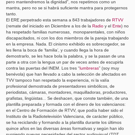
pero mantendremos la dignidad”, nos repetimos como un
mantra, pero no se si habrá suficiente mantra para protegernos
tanto.
El ERE perpetrado esta semana a 843 trabajadores de
RTVV
(remate del iniciado en Diciembre a los de la
Radio
y el
Ente
) no
ha respetado familias numerosas, monoparentales, con niños
discapacitados, ni con los dos miembros de la pareja trabajando
en la empresa. Nada. El cinismo exhibido es sobrecogedor, se
les llena la boca de ‘familia’, y cuando llega la hora de
demostrarlo, se les hace bola la palabra, y se la pasan de una
parte a otra con la lengua un par de veces antes de escupirla
contra las puertas del INEM. Los tres “
lumbreras
” (soy muy
benévola) que han llevado a cabo la selección de afectados en
TVV tampoco han respetado la experiencia, ni la valía
profesional demostrada de presentadores simbólicos, de
periodistas, cámaras, montadores, maquilladoras, productores,
grafistas, lingüistas... Se deshacen, que conste también, de una
plantilla preparada y formada con el dinero de los valencianos:
en el Centro de Formación de RTVV, que podía haber sido el
Instituto de la Radiotelevisión Valenciana, de carácter público,
se ha reciclando y formando a la plantilla durante los últimos
quince años en las diversas áreas formativas y según han ido
surgiendo nuevas necesidades del sector audiovisual (TDT,