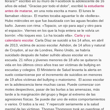
llorará?" escribió en su muro de
Facebook
la adolescente de 16
años de edad.
“Gracias por todo el dolor”
, escribió
la estudiante
antes de matarse
, en una nota escrita a mano.
El lunes le
llamaban «bizca». El martes tocaba aguantar lo de «bollera».
Hubo miércoles en que fue
bautizada
con las aguas fecales del
baño. Jueves con rima: «Topacio, un ojo para aquí y otro para
el espacio». Viernes en los que la hoja entera se le volvía un
borrón: «No toques eso. Lo ha tocado ella».
Carla y su
calendario escolar.
Carla Díaz se suicidó a los 14 años, en abril
de 2013, victima de acoso escolar. Ashdon, de 14 años y natural
de Croydon, al sur de Londres, Reino Unido, se habría
suicidado después de haber sufrido abuso escolar en su
escuela. 21 niños y jóvenes menores de 18 año se quitaron la
vida en los últimos cinco años tras ser víctimas de bullying en
escuelas y colegios.
El Ministerio de Salud levanta la alerta en
suelo costarricense por el incremento de suicidios en menores
de 19 años víctimas del bullying o matonismo.
El acoso escolar
en la adolescencia tiene muchas caras
.
Puede comenzar con
motes despectivos, pasar de las burlas a las amenazas, más
tarde a la marginación del grupo y llegar al extremo de las
agresiones físicas. Se puede dar uno de estos comportamientos
o varios. O todos a la vez. Y repercutir seriamente a la salud
mental de las víctimas
. Thomas Thompson took an overdose of