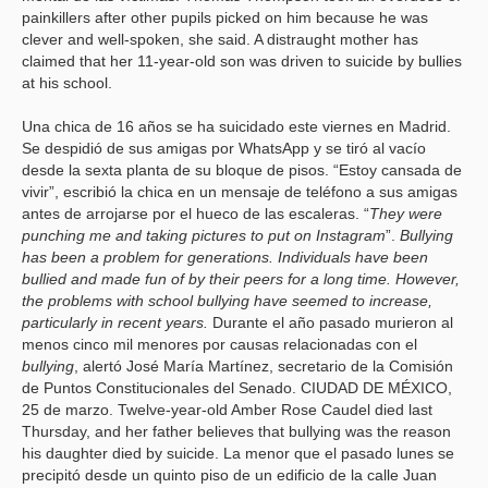
painkillers after other pupils picked on him because he was
clever and well-spoken, she said. A distraught mother has
claimed that her 11-year-old son was driven to suicide by bullies
at his school.
Una chica de 16 años se ha suicidado este viernes en Madrid.
Se despidió de sus amigas por WhatsApp y se tiró al vacío
desde la sexta planta de su bloque de pisos.
“Estoy cansada de
vivir”, escribió la chica en un mensaje de teléfono a sus amigas
antes de arrojarse por el hueco de las escaleras.
“
They were
punching me and taking pictures to put on Instagram
”.
Bullying
has been a problem for generations. Individuals have been
bullied and made fun of by their peers for a long time. However,
the problems with school bullying have seemed to increase,
particularly in recent years.
Durante el año pasado murieron al
menos cinco mil menores por causas relacionadas con el
bullying
, alertó José María Martínez, secretario de la Comisión
de Puntos Constitucionales del Senado. CIUDAD DE MÉXICO,
25 de marzo. Twelve-year-old Amber Rose Caudel died last
Thursday, and her father believes that bullying was the reason
his daughter died by suicide.
La menor que el pasado lunes se
precipitó desde un quinto piso de un edificio de la calle Juan