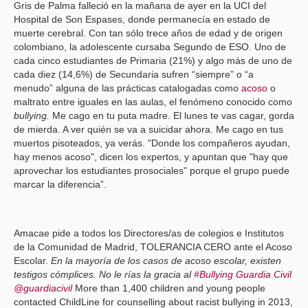
Gris de Palma falleció en la mañana de ayer en la UCI del
Hospital de Son Espases, donde permanecía en estado de
muerte cerebral. Con tan sólo trece años de edad y de origen
colombiano, la adolescente cursaba Segundo de ESO.
Uno de
cada cinco estudiantes de Primaria (21%) y algo más de uno de
cada diez (14,6%) de Secundaria sufren “siempre” o “a
menudo” alguna de las prácticas catalogadas como
acoso
o
maltrato entre iguales en las aulas, el fenómeno conocido como
bullying.
Me cago en tu puta madre. El lunes te vas cagar, gorda
de mierda. A ver quién se va a suicidar ahora. Me cago en tus
muertos pisoteados, ya verás.
"Donde los compañeros ayudan,
hay menos acoso", dicen los expertos, y apuntan que "hay que
aprovechar los estudiantes prosociales" porque el grupo puede
marcar la diferencia”.
Amacae pide a todos los Directores/as de colegios e Institutos
de la Comunidad de Madrid, TOLERANCIA CERO ante el Acoso
Escolar
.
En la mayoría de los casos de acoso escolar, existen
testigos cómplices. No le rías la gracia al
‪#Bullying
Guardia Civil
‏‪@guardiacivil‬
More than 1,400 children and young people
contacted ChildLine for counselling about racist bullying in 2013,