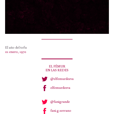
El año del tofu
01 enero, 1970
EL FÉMUR
EN LAS REDES
@elfemurdeeva
elfemurdeeva
@fanigrande
fani.g.serrano