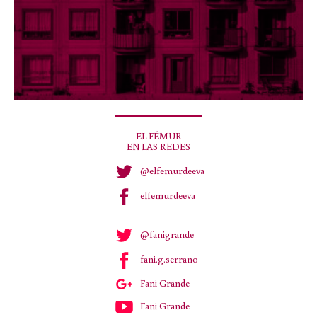
EL FÉMUR
EN LAS REDES
@elfemurdeeva
elfemurdeeva
@fanigrande
fani.g.serrano
Fani Grande
Fani Grande