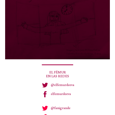
EL FÉMUR
EN LAS REDES
@elfemurdeeva
elfemurdeeva
@fanigrande