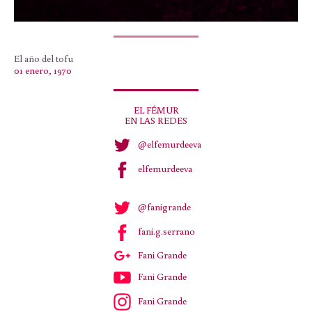
El año del tofu
01 enero, 1970
EL FÉMUR
EN LAS REDES
@elfemurdeeva
elfemurdeeva
@fanigrande
fani.g.serrano
Fani Grande
Fani Grande
Fani Grande